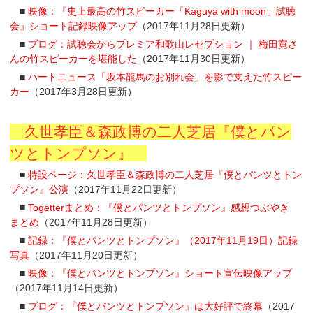
■
映像：『史上最高の竹スピーカー「Kaguya with moon」試聴
会』ショート記録映像アップ
（2017年11月28日更新）
■
ブログ：試聴会からプレミア和歌山レセプション ｜ 梅田寛さ
んの竹スピーカーを堪能した
（2017年11月30日更新）
■
ハートニュース「坂本龍馬のお別れ会」を影で支えた竹スピー
カー
（2017年3月28日更新）
久世孝臣＆森政博の二人芝居『僕とパン
ツとトンプソン』
■
特設ページ：久世孝臣＆森政博の二人芝居『僕とパンツとトン
プソン』公演
（2017年11月22日更新）
■
Togetterまとめ：
『僕とパンツとトンプソン』
感想つぶやき
まとめ
（2017年11月28日更新）
■
記録：『僕とパンツとトンプソン』（2017年11月19日）記録
写真
（2017年11月20日更新）
■
映像：『僕とパンツとトンプソン』ショート宣伝映像アップ
（2017年11月14日更新）
■
ブログ：『僕とパンツとトンプソン』は大好評で終幕
（2017