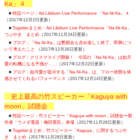
Ka」４
■
特設ページ：Ad Libitium Live Performance 「Na-Ni-Ka」４
（2017年12月2日更新）
■
Togetterまとめ：Ad Libitium Live Performance「Na-Ni-Ka」
つぶやき まとめ
（2017年11月24日更新）
■
ブログ：「Na-Ni-Ka」は懇親会も含め楽しく終了。即興につ
いて考えたこと
（2017年12月26日更新）
■
ブログ：クリスマスイブ開催！ 今回の「Na-Ni-Ka」は如月
愛の転機になる予感が……
（2017年12月22日更新）
■
ブログ：如月愛が提示する「Na-Ni-Ka」は、フロー状態を体
感させてくれるパフォーマンス
（2017年12月14日更新）
史上最高の竹スピーカー「Kaguya with
moon」試聴会
■
特設ページ：竹スピーカー「Kaguya with moon」試聴会〜製
作者「ウメダ電器・梅田寛氏」来場
（2017年11月28日更新）
■
Togetterまとめ：竹スピーカー「Kaguya」に関するつぶや
き まとめ
（2017年11月28日更新）