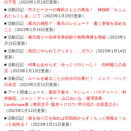
の下見
（2023年1月19日更新）
■ 活動日記：
竹スピーカーの梅田さんとの再会！ 神保町「かふぇ
あたらくしあ」にて
（2023年1月18日更新）
■ 活動日記：
展示の感想？ 展示のレビュー？ 書く意味を深める
こと
（2023年1月16日更新）
■ 活動日記：
展示巡り〜吉祥寺美術館で相馬博展を堪能
（2023年1
月15日更新）
■ 活動日記：
気圧にやられてグッタリ……ダウン
（2023年1月14日
更新）
■ 活動日記：
何事もあせらず、ゆっくり行くべし！ 内村鑑三の名
言
（2023年1月13日更新）
■ 活動日記：
ルールを破ることが自分の仕事だ！ ジェフ・ベック
の名言
（2023年1月12日更新）
■ アート関連ニュース：
素粒子展Ⅲ、マシュー・パラディーノ、村
井姫花、ジャン・ディッキー、山口みいな、瀧澤美希、
Landscape展（奥田文子･阪本トクロウ･早川克己･吉田晋之介）
（2023年1月12日更新）
■ 活動日記：
彼を知り己を知れば百戦殆からず！もっと情報を！も
っと知性を！
（2023年1月11日更新）