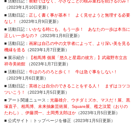
■ 活動日記：
衝動ではなく、小さなことの積み重ねを続けるのみ！
（2023年1月10日更新）
■ 活動日記：
正しく書く事が基本！ よく見せようと無理する必要
なし！
（2023年1月9日更新）
■ 活動日記：
いかなる時にも、もう一歩！ あなたの一歩は本当に
正しい一歩なの？
（2023年1月8日更新）
■ 活動日記：
画家は自己の中の文学者によって、より深い美を見る
機縁を造る
（2023年1月7日更新）
■ 展示紹介：
【相馬博 個展「悠久と星霜の彼方」】武蔵野市立吉
祥寺美術館
（2023年1月7日更新）
■ 活動日記：
牛はのろのろと歩く！ 牛は急ぐ事をしない！
（2023年1月6日更新）
■ 活動日記：
英雄とは自分のできることをする人！ まずはコツコ
ツいこう！
（2023年1月5日更新）
■ アート関連ニュース：
光藤雄介、ウチダミズホ、マスだ！展、黒
塚直子、相馬博、未来抽象芸術展、Square展、檻之汰鷲（おりの
たわし）、伊藤潤一、土岡秀太郎ほか
（2023年1月5日更新）
■ 公式サイト：トップページを修正（2023年1月5日更新）