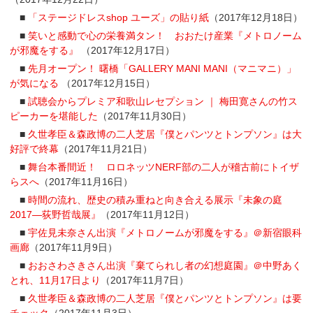
■
「ステージドレスshop ユーズ」の貼り紙
（2017年12月18日）
■
笑いと感動で心の栄養満タン！ おおたけ産業『メトロノーム
が邪魔をする』
（2017年12月17日）
■
先月オープン！ 曙橋「GALLERY MANI MANI（マニマニ）」
が気になる
（2017年12月15日）
■
試聴会からプレミア和歌山レセプション ｜ 梅田寛さんの竹ス
ピーカーを堪能した
（2017年11月30日）
■
久世孝臣＆森政博の二人芝居『僕とパンツとトンプソン』は大
好評で終幕
（2017年11月21日）
■
舞台本番間近！ ロロネッツNERF部の二人が稽古前にトイザ
らスへ
（2017年11月16日）
■
時間の流れ、歴史の積み重ねと向き合える展示『未象の庭
2017―荻野哲哉展』
（2017年11月12日）
■
宇佐見未奈さん出演『メトロノームが邪魔をする』＠新宿眼科
画廊
（2017年11月9日）
■
おおさわさきさん出演『棄てられし者の幻想庭園』＠中野あく
とれ、11月17日より
（2017年11月7日）
■
久世孝臣＆森政博の二人芝居『僕とパンツとトンプソン』は要