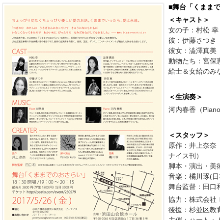
■舞台「くまま
＜キャスト＞
女の子：村松 幸
彼：伊藤さつき
彼女：澁澤真美
動物たち：宮保
給士＆女給のみ
＜生演奏＞
河内春香（Piano）
＜スタッフ＞
原作：井上奈奈
ナイス刊）
脚本・演出・美術：P
音楽：橘川琢(日
舞台監督：田口
協力：株式会社 ビ
後援：杉並区教
主催：ハート・