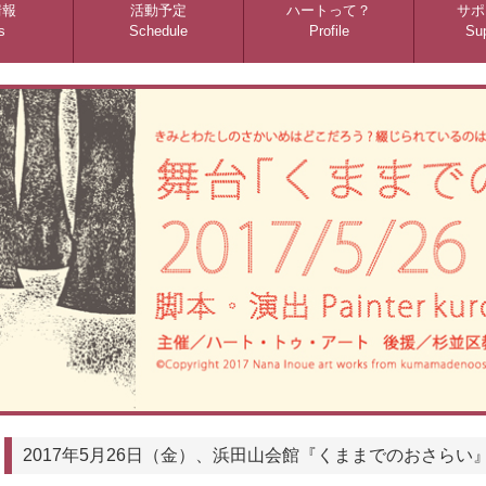
情報
活動予定
ハートって？
サポ
s
Schedule
Profile
Sup
2017年5月26日（金）、浜田山会館『くままでのおさらい