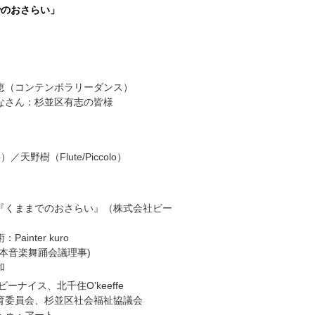
でのおさらい」
恵（コンテンポラリーダンス）
なさん：杉並区有志の皆様
／天野樹（Flute/Piccolo）
『くままでのおさらい』（株式会社ビー
ainter kuro
本音楽舞踊会議理事)
和
ーナイス、北千住O’keeffe
育委員会、杉並区社会福祉協議会
トゥ・アート