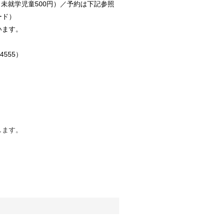
00円（未就学児童500円）／予約は下記参照
ード）
います。
4555）
します。