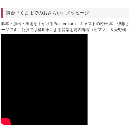
舞台『くままでのおさらい』メッセージ
脚本・演出・美術を手がけるPainter kuro、キャストの村松 幸、
ージです。公演では橘川琢による音楽を河内春香（ピアノ）＆天野樹