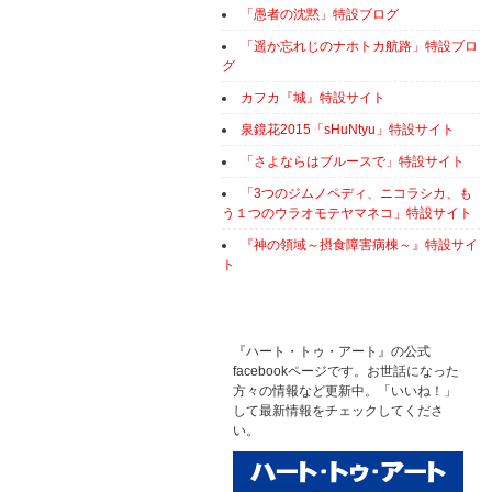
「愚者の沈黙」特設ブログ
「遥か忘れじのナホトカ航路」特設ブロ
グ
カフカ『城』特設サイト
泉鏡花2015「sHuNtyu」特設サイト
「さよならはブルースで」特設サイト
「3つのジムノペディ、ニコラシカ、も
う１つのウラオモテヤマネコ」特設サイト
『神の領域～摂食障害病棟～』特設サイ
ト
『ハート・トゥ・アート』の公式
facebookページです。お世話になった
方々の情報など更新中。「いいね！」
して最新情報をチェックしてくださ
い。