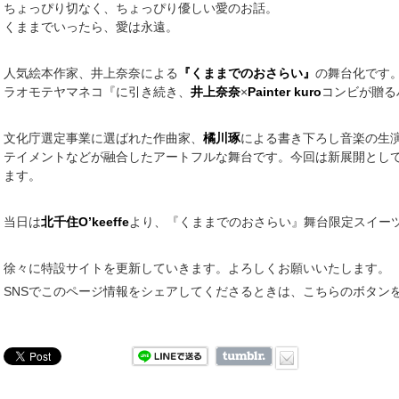
ちょっぴり切なく、ちょっぴり優しい愛のお話。
くままでいったら、愛は永遠。
人気絵本作家、井上奈奈による
『くままでのおさらい』
の舞台化です
ラオモテヤマネコ『に引き続き、
井上奈奈
×
Painter kuro
コンビが贈る
文化庁選定事業に選ばれた作曲家、
橘川琢
による書き下ろし音楽の生
テイメントなどが融合したアートフルな舞台です。今回は新展開とし
ます。
当日は
北千住O’keeffe
より、『くままでのおさらい』舞台限定スイー
徐々に特設サイトを更新していきます。よろしくお願いいたします。
SNSでこのページ情報をシェアしてくださるときは、こちらのボタン