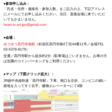
●参加申し込み：
「氏名・住所・連絡先・参加人数」をご記入の上、下記アドレス
にメールにてお申し込みください。当日、直接会場に来ていただ
いてもかまいません。
heart.to.art.jpn@gmail.com
●会場：
ゆうゆう高円寺南館
（杉並区高円寺南4丁目44番11号／会場TEL
03-5378-8179）
交通／高円寺駅から徒歩約2分（駐車場はごいざません。お車の方
は近隣のコインパーキングをご利用ください）
●マップ（下図クリック拡大）：
JR線中央線快速「高円寺駅」下車。南口を左折、コンビニの細い
路地を入ってすぐ右手。建物エレベーターにて4階