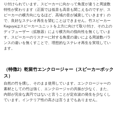
り付けられています。スピーカーに向かって角度が違うと周波数
特性が変わります（正面では低音も高音も聞こえるのですが、ス
ピーカーの横方向になるほど、高域の音が減衰していきます）の
で、良好なステレオ再生を望むことはできません。竹スピーカー
Kaguyaはスピーカーユニットを上方に向けて取り付け、その上の
ディフューザー（拡散器）により横方向の指向性を無くしていま
す。スピーカーのリスナーに対する角度の違いによる周波数バラ
ンスの違いを無くすことで、理想的なステレオ再生を実現してい
ます。
（特徴2）乾留竹エンクロージャー（スピーカーボック
ス）
自然の竹を燻し、そのまま使用しています。エンクロージャーの
素材としての竹は強く、エンクロージャの共振が少なく、また、
内部が完全な真円ではないと言うことが定在波の発生を少なくし
ています。インテリア性の高さは言うまでもありません。