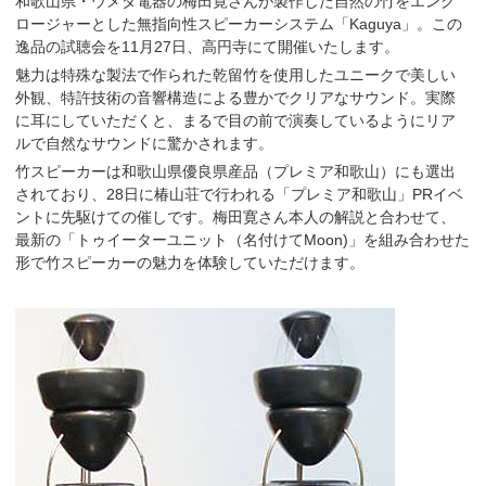
和歌山県・ウメダ電器の梅田寛さんが製作した自然の竹をエンク
ロージャーとした無指向性スピーカーシステム「Kaguya」。この
逸品の試聴会を11月27日、高円寺にて開催いたします。
魅力は特殊な製法で作られた乾留竹を使用したユニークで美しい
外観、特許技術の音響構造による豊かでクリアなサウンド。実際
に耳にしていただくと、まるで目の前で演奏しているようにリア
ルで自然なサウンドに驚かされます。
竹スピーカーは和歌山県優良県産品（プレミア和歌山）にも選出
されており、28日に椿山荘で行われる「プレミア和歌山」PRイベ
ントに先駆けての催しです。梅田寛さん本人の解説と合わせて、
最新の「トゥイーターユニット（名付けてMoon)」を組み合わせた
形で竹スピーカーの魅力を体験していただけます。