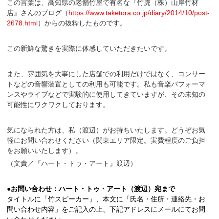
この言葉は、高知県の老舗竹屋で有名な『竹虎（株）山岸竹材
店』さんのブログ（
https://www.taketora.co.jp/diary/2014/10/post-
2678.html
）からの抜粋したものです。
この新鮮な驚きを実際に体感していただきたいです。
また、雰囲気を大事にした店舗での利用だけではなく、コンサー
トなどの音響装置としての利用も可能です。私も音楽パフォーマ
ンスやライブなどで実験的に使用してきていますが、その未知の
可能性にワクワクしております。
気になられた方は、私（渡辺）がお持ちいたします。どうぞお気
軽にお問い合わせください（関東エリア限定。実費程度のご負担
をお願いいたします）。
（文責／『ハート・トゥ・アート』渡辺）
●お問い合わせ：ハート・トゥ・アート（渡辺）宛まで
タイトルに「竹スピーカー」、本文に「氏名・住所・連絡先・お
問い合わせ内容」をご記入の上、下記アドレスにメールにてお問