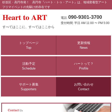
杉並区・高円寺発！ 高円寺『ハート・トゥ・アート』は、地域密着型アート
フリマイベントの先駆け的存在です
Heart to ART
090-9301-3700
電話:
受付時間: 平日 AM 11:00 〜 PM 5:00
すべてはここに、すべてはここから
トップページ
更新情報
Top
News
活動予定
ハートって？
Schedule
Profile
サポート募集
お問い合わせ
Supporters
Contact