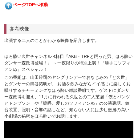
ページTOPへ移動
参考映像
出演する二人のことがわかる映像を紹介します。
ほろ酔い久世チャンネル 4杯目『AKB・TRFと踊った男、ほろ酔い
ダンサー森政博登場！』 ～一夜限りの特別上演！『勝手にソフィ
アンぬ』スペシャル！
この番組は、山田玲司のヤングサンデーでおなじみの「と久世」
とダンサーの熊谷拓明が、 お酒を飲みながらイイ感じに楽しくお
喋りするチャーミングなほろ酔い雑談番組です。ゲストにダンサ
ー森政博を迎え、11月に行われる久世との二人芝居「僕とパンツ
とトンプソン」や「嗚呼、愛しのソフィアンぬ」の公演裏話、舞
台装置、照明・音響の話しなど、知らない人には少し敷居の高い
小劇場の秘密をほろ酔いでお話します。