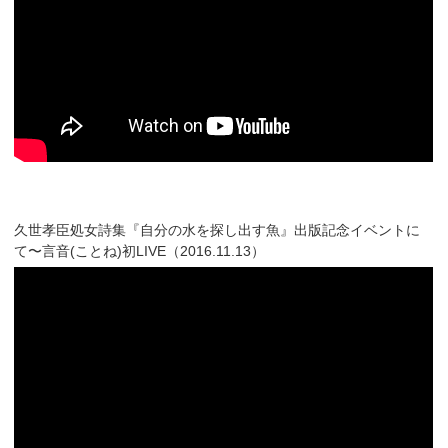
久世孝臣処女詩集『自分の水を探し出す魚』出版記念イベントに
て〜言音(ことね)初LIVE（2016.11.13）