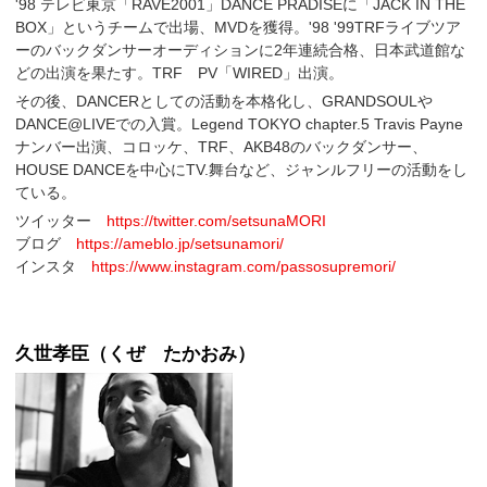
'98 テレビ東京「RAVE2001」DANCE PRADISEに「JACK IN THE
BOX」というチームで出場、MVDを獲得。'98 '99TRFライブツア
ーのバックダンサーオーディションに2年連続合格、日本武道館な
どの出演を果たす。TRF PV「WIRED」出演。
その後、DANCERとしての活動を本格化し、GRANDSOULや
DANCE@LIVEでの入賞。Legend TOKYO chapter.5 Travis Payne
ナンバー出演、コロッケ、TRF、AKB48のバックダンサー、
HOUSE DANCEを中心にTV.舞台など、ジャンルフリーの活動をし
ている。
ツイッター
https://twitter.com/setsunaMORI
ブログ
https://ameblo.jp/setsunamori/
インスタ
https://www.instagram.com/passosupremori/
久世孝臣（くぜ たかおみ）