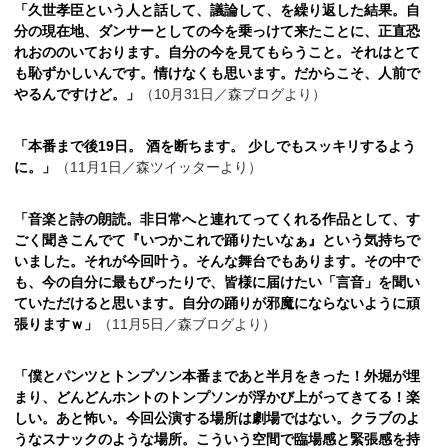
「久世孝臣という人と話して、議論して、を繰り返した結果。自
分の現在地、ダンサーとしての今を乗っけて来たことに、正直恐
れおののいております。自分の今を見てもらうこと。それはとて
も恥ずかしいんです。情けなくも思います。だからこそ、人前で
やるんですけど。」
（10月31日／森ブログより）
「本番まで後19日。 酒を断ちます。 少しでもスッキリするよう
に。」
（11月1日／森ツイッターより）
「音楽と詩の朗読。非日常へと連れてってくれる作品として、す
ごく聞きこんでて『いつかこれで踊りたいなぁ』という気持ちで
いました。それが今回叶う。そんな舞台でもあります。その中で
も、今の自分に最もぴったりで、皆様に届けたい「言音」を聞い
ていただけると思います。自分の踊りが邪魔にならないように頑
張りますｗ」
（11月5日／森ブログより）
「僕とパンツとトンプソン本番まであと半月をきった！外堀が埋
まり、どんどんホントのトンプソンが浮かび上がってきてる！楽
しい。あと怖い。今回公演する場所は劇場ではない。クラブのよ
うなスナックのような場所。こういう空間で臨場感と緊張感を持