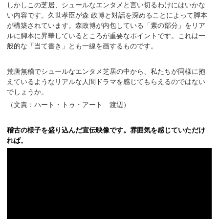
しかしこの芝居、シュールなエンタメと言い切るわけにはいかな
い内容です。久世孝臣が森 政博と対話を深めることによって脚本
が構築されています。森政博が内包している「素の部分」をリア
ルに脚本に昇華しているところが重要なポイントです。これは一
般的な「当て書き」とも一線を画するものです。
荒唐無稽でシュールなエンタメ芝居の中から、私たちが同様に抱
えているようなリアルな人間ドラマを感じてもらえるのではない
でしょうか。
（文責：ハート・トゥ・アート 渡辺）
稽古の様子を盛り込んだ宣伝映像です。雰囲気を感じていただけ
れば。