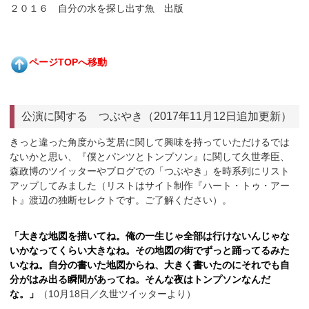
２０１６ 自分の水を探し出す魚 出版
ページTOPへ移動
公演に関する つぶやき（2017年11月12日追加更新）
きっと違った角度から芝居に関して興味を持っていただけるでは
ないかと思い、『僕とパンツとトンプソン』に関して久世孝臣、
森政博のツイッターやブログでの「つぶやき」を時系列にリスト
アップしてみました（リストはサイト制作『ハート・トゥ・アー
ト』渡辺の独断セレクトです。ご了解ください）。
「大きな地図を描いてね。俺の一生じゃ全部は行けないんじゃな
いかなってくらい大きなね。その地図の街でずっと踊ってるみた
いなね。自分の書いた地図からね、大きく書いたのにそれでも自
分がはみ出る瞬間があってね。そんな夜はトンプソンなんだ
な。」
（10月18日／久世ツイッターより）