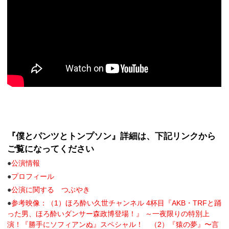
『僕とパンツとトンプソン』詳細は、下記リンクから
ご覧になってください
●
公演情報
●
プロフィール
●
公演に関する つぶやき
●
参考映像：（1）ほろ酔い久世チャンネル 4杯目『AKB・TRFと踊
った男、ほろ酔いダンサー森政博登場！』 ～一夜限りの特別上
演！『勝手にソフィアンぬ』スペシャル！ （2）『猿の夢』〜言