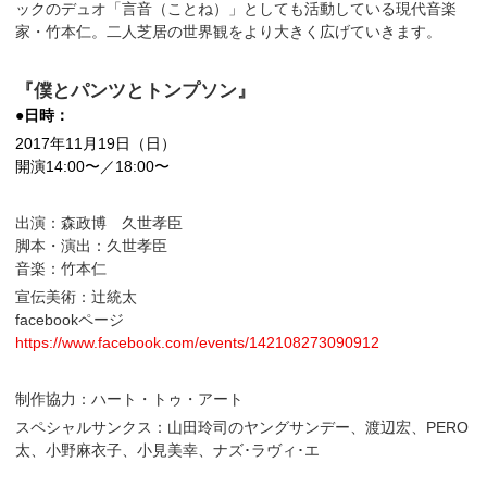
ックのデュオ「言音（ことね）」としても活動している現代音楽
家・竹本仁。二人芝居の世界観をより大きく広げていきます。
『僕とパンツとトンプソン』
●日時：
2017年11月19日（日）
開演14:00〜／18:00〜
出演：森政博 久世孝臣
脚本・演出：久世孝臣
音楽：竹本仁
宣伝美術：辻統太
facebookページ
https://www.facebook.com/events/142108273090912
制作協力：ハート・トゥ・アート
スペシャルサンクス：山田玲司のヤングサンデー、渡辺宏、PERO
太、小野麻衣子、小見美幸、ナズ･ラヴィ･エ