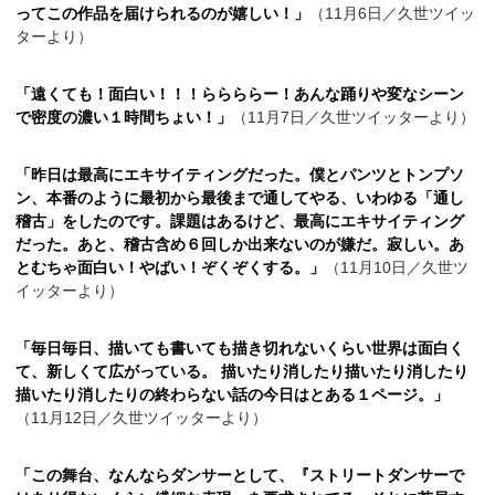
ってこの作品を届けられるのが嬉しい！」
（11月6日／久世ツイッ
ターより）
「遠くても！面白い！！！ららららー！あんな踊りや変なシーン
で密度の濃い１時間ちょい！」
（11月7日／久世ツイッターより）
「昨日は最高にエキサイティングだった。僕とパンツとトンプソ
ン、本番のように最初から最後まで通してやる、いわゆる「通し
稽古」をしたのです。課題はあるけど、最高にエキサイティング
だった。あと、稽古含め６回しか出来ないのが嫌だ。寂しい。あ
とむちゃ面白い！やばい！ぞくぞくする。」
（11月10日／久世ツ
イッターより）
「毎日毎日、描いても書いても描き切れないくらい世界は面白く
て、新しくて広がっている。 描いたり消したり描いたり消したり
描いたり消したりの終わらない話の今日はとある１ページ。」
（11月12日／久世ツイッターより）
「この舞台、なんならダンサーとして、『ストリートダンサーで