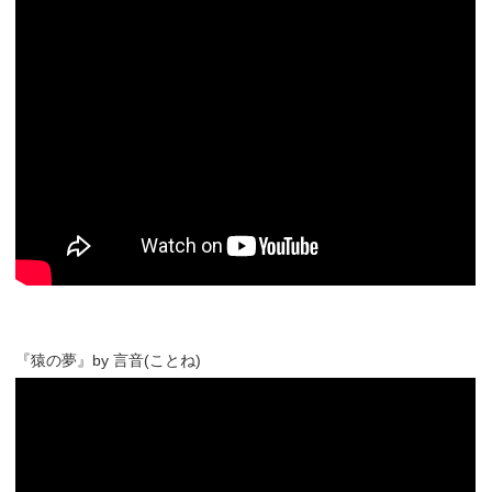
『猿の夢』by 言音(ことね)