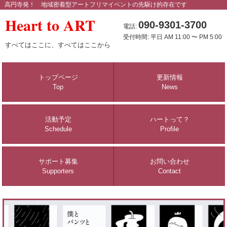
高円寺発！ 地域密着型アートフリマイベントの先駆け的存在です
Heart to ART
090-9301-3700
電話:
受付時間: 平日 AM 11:00 〜 PM 5:00
すべてはここに、すべてはここから
トップページ
更新情報
Top
News
活動予定
ハートって？
Schedule
Profile
サポート募集
お問い合わせ
Supporters
Contact