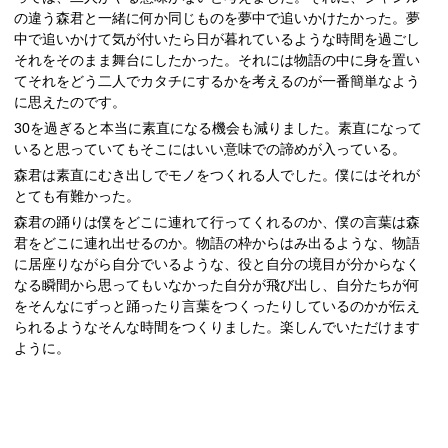
の違う森君と一緒に何か同じものを夢中で追いかけたかった。夢
中で追いかけて気が付いたら日が暮れているような時間を過ごし
それをそのまま舞台にしたかった。それには物語の中に身を置い
てそれをどう二人でカタチにするかを考えるのが一番簡単なよう
に思えたのです。
30を過ぎると本当に素直になる機会も減りました。素直になって
いると思っていてもそこにはいい意味での諦めが入っている。
森君は素直にむき出しでモノをつくれる人でした。僕にはそれが
とても有難かった。
森君の踊りは僕をどこに連れて行ってくれるのか、僕の言葉は森
君をどこに連れ出せるのか。物語の枠からはみ出るような、物語
に居座りながら自分でいるような、役と自分の境目が分からなく
なる瞬間から思ってもいなかった自分が飛び出し、自分たちが何
をそんなにずっと踊ったり言葉をつくったりしているのかが伝え
られるようなそんな時間をつくりました。楽しんでいただけます
ように。