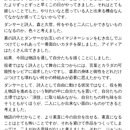
たよりずっとずっと早くこの日がやってきました。それはとても
嬉しいことでした。やりたいなと思っている人と出来る機会なん
てなかなか巡ってこないからです。
ダンサーと詩人。森と久世。何をやると二人にしかできないもの
になるのか。色々と考えました。
素の詩人とダンサーがお互いのイマジネーションをむき出しでぶ
つけてじゃれあって一番面白いカタチを探しました。アイディア
はたくさん出てきました。
結果、今回は物語を通して自分たちを描くことにしました。
役者ではなく詩人として舞台に立つからには、言葉とカラダの可
能性をシビアに追求したいですし、森君の身体と個性をどれだけ
ぶつけても壊れない何かの枠組みが必要に思えたからです。
ダンサーとして、詩人として自由に動ける状況ではなく、役を抱
え物語を進めるという制約の中に自分たちを置いて、自分たちの
土壌ではない「演技」に取り組みながら、自分たちの持ち味を出
そうともがくほうが、二人にしか出来ない面白いものができると
考えました。
物語の中だからこそ、より素直に今の自分を出せる。素直になる
ことはとても怖いことですが、それを避けて作品をつくってしま
っては、二人がやる意味がないと考えました。それに、ジャンル