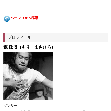
ページTOPへ移動
プロフィール
森 政博（もり まさひろ）
ダンサー