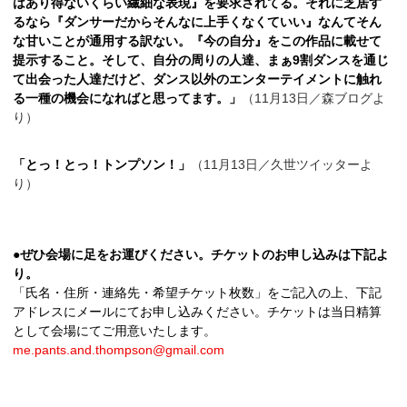
はあり得ないくらい繊細な表現』を要求されてる。それに芝居す
るなら『ダンサーだからそんなに上手くなくていい』なんてそん
な甘いことが通用する訳ない。『今の自分』をこの作品に載せて
提示すること。そして、自分の周りの人達、まぁ9割ダンスを通じ
て出会った人達だけど、ダンス以外のエンターテイメントに触れ
る一種の機会になればと思ってます。」
（11月13日／森ブログよ
り）
「とっ！とっ！トンプソン！」
（11月13日／久世ツイッターよ
り）
●ぜひ会場に足をお運びください。チケットのお申し込みは下記よ
り。
「氏名・住所・連絡先・希望チケット枚数」をご記入の上、下記
アドレスにメールにてお申し込みください。チケットは当日精算
として会場にてご用意いたします。
me.pants.and.thompson@gmail.com