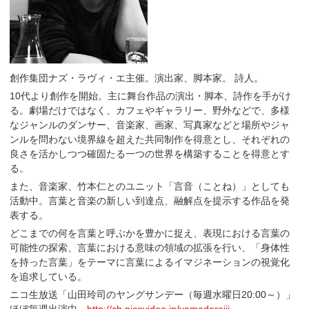
創作集団ナズ・ラヴィ・エ主催。演出家、脚本家。 詩人。
10代より創作を開始。主に舞台作品の演出・脚本、詩作を手がけ
る。劇場だけではなく、カフェやギャラリー、野外などで、多様
なジャンルのダンサー、音楽家、画家、写真家などと場所やジャ
ンルを問わない境界線を超えた共同制作を得意とし、それぞれの
良さを活かしつつ確固たる一つの世界を構築することを得意とす
る。
また、音楽家、竹本仁とのユニット「言音（ことね）」としても
活動中。言葉と音楽の新しい到達点、融解点を提示する作品を発
表する。
どこまでの何を言葉と呼ぶかを豊かに捉え、表現における言葉の
可能性の探索、言葉における意味の領域の拡張を行い、「身体性
を持った言葉」をテーマに言葉によるイマジネーションの視覚化
を追求している。
ニコ生放送「山田玲司のヤングサンデー（毎週水曜日20:00～）」