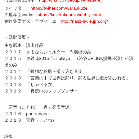
ほぼ毎週出演中
http://ch.nicovideo.jp/yamadareiji
ツイッター
https://twitter.com/waraukuze
久世孝臣​works
https://kuzetakaomi.weebly.com/
創作集団ナズ・ラヴィ・エ
http://nasz-lavie.jpn.org/
＜活動履歴＞
主な脚本・演出作品
２０１７ さよならシェルター ※演出のみ
２０１５ 泉鏡花2015「sHuNtyu」（渋谷UPLINK提携公演）※演
出のみ
２０１４ 「孤独な絵肌・滑り込む音楽」
２０１３ 「言葉の中で世界は踊り、踊る世界に歌があふれる」
２０１３ 「しゃべる女」
２０１２ 「真夜中のタップダンサー」
「言音（ことね）」過去発表音源
２０１６ poetrangea
２０１３ 言音（ことね）
詩集