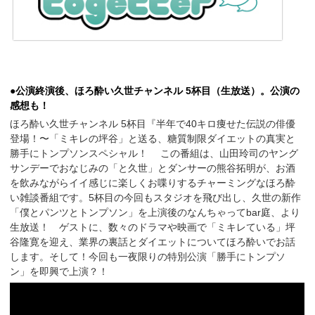
●
公演終演後、ほろ酔い久世チャンネル 5杯目（生放送）。公演の
感想も！
ほろ酔い久世チャンネル 5杯目『半年で40キロ痩せた伝説の俳優
登場！〜「ミキレの坪谷」と送る、糖質制限ダイエットの真実と
勝手にトンプソンスペシャル！ この番組は、山田玲司のヤング
サンデーでおなじみの「と久世」とダンサーの熊谷拓明が、お酒
を飲みながらイイ感じに楽しくお喋りするチャーミングなほろ酔
い雑談番組です。5杯目の今回もスタジオを飛び出し、久世の新作
「僕とパンツとトンプソン」を上演後のなんちゃってbar庭、より
生放送！ ゲストに、数々のドラマや映画で「ミキレている」坪
谷隆寛を迎え、業界の裏話とダイエットについてほろ酔いでお話
します。そして！今回も一夜限りの特別公演「勝手にトンプソ
ン」を即興で上演？！