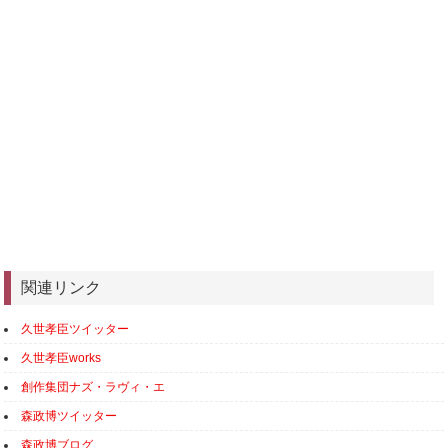
関連リンク
久世孝臣ツイッター
久世孝臣​works
創作集団ナズ・ラヴィ・エ
森政博ツイッター
森政博ブログ