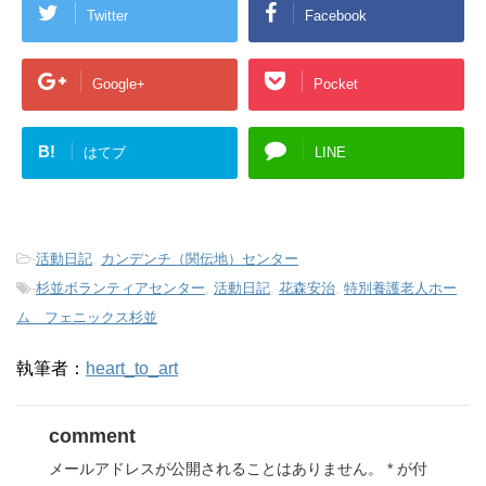
Twitter
Facebook
Google+
Pocket
B!
はてブ
LINE
-
活動日記
,
カンデンチ（関伝地）センター
-
杉並ボランティアセンター
,
活動日記
,
花森安治
,
特別養護老人ホー
ム フェニックス杉並
執筆者：
heart_to_art
comment
メールアドレスが公開されることはありません。
*
が付