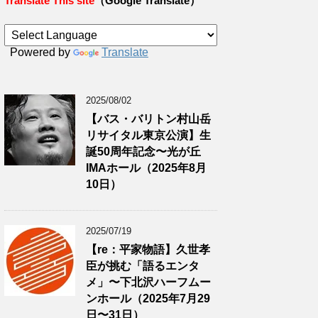
Translate This site
（Google Translate）
Powered by
Translate
2025/08/02
【バス・バリトン村山岳
リサイタル東京公演】生
誕50周年記念〜光が丘
IMAホール（2025年8月
10日）
2025/07/19
【re：平家物語】久世孝
臣が挑む「語るエンタ
メ」〜下北沢ハーフムー
ンホール（2025年7月29
日〜31日）