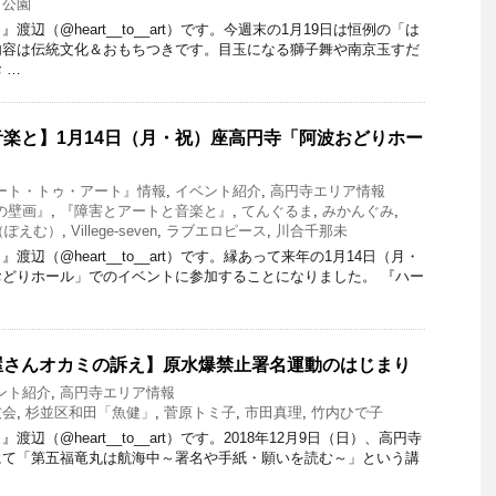
田公園
辺（@heart__to__art）です。今週末の1月19日は恒例の「は
内容は伝統文化＆おもちつきです。目玉になる獅子舞や南京玉すだ
 …
楽と】1月14日（月・祝）座高円寺「阿波おどりホー
ート・トゥ・アート』情報
,
イベント紹介
,
高円寺エリア情報
の壁画』
,
『障害とアートと音楽と』
,
てんぐるま
,
みかんぐみ
,
（ぽえむ）
,
Villege-seven
,
ラブエロピース
,
川合千那未
辺（@heart__to__art）です。縁あって来年の1月14日（月・
どりホール」でのイベントに参加することになりました。 『ハー
屋さんオカミの訴え】原水爆禁止署名運動のはじまり
ント紹介
,
高円寺エリア情報
友会
,
杉並区和田「魚健」
,
菅原トミ子
,
市田真理
,
竹内ひで子
辺（@heart__to__art）です。2018年12月9日（日）、高円寺
にて「第五福竜丸は航海中～署名や手紙・願いを読む～」という講