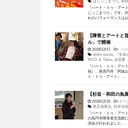
はじっこまつり
,
和
『ハート・トゥ・アート』渡
じっこまつり」です。
れのパフォーマンスはお
【障害とアートと音
ル」で開催
2018/12/17
-
『ハ
ninko ouzou
,
『生命
RICO ＆ Tatsu
,
歩笑夢
『ハート・トゥ・アート』渡
祝）、座高円寺「阿波お
ト・トゥ・アート』 …
【杉並・和田の魚
2018/12/10
-
イベ
第五福竜丸
,
杉並光
『ハート・トゥ・アート』渡
の高円寺障害者交流館
演会が行われました …