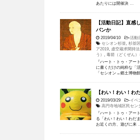
あたりには開催決 …
【活動日記】直感
バンか
2019/04/10
-
活動
セシオン杉並
,
杉並
ア2019
,
虚空蔵求聞持法
う）
,
毒箭（どくぜん）
『ハート・トゥ・アート』
に書くだけの純粋な「活
「セシオン→郷土博物館
【わい！わい！わた
2019/03/29
-
イベ
高円寺地域区民セン
『ハート・トゥ・アート』
る「わい！わい！わだ
お近くの方、遊びに来 