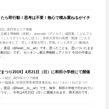
したら即行動！思考は不要！無心で積み重ねるがイチ
日記
,
高円寺エリア情報
区立郷土博物館（本館）
,
anocado（アノカド）成田東
,
こどもフェ
（こくうぞうぐもんじほう）
,
奈良大安寺の高僧・勤操（ごんぞ
を抜かずして、空しく来処を問う
,
空海
,
インド式すごい勉強法
渡辺（@heart__to__art）です。思ったことを、思いついたまま
動日記」です。 セシオン→郷土博物館→アノカド 今日の午後は
 …
゙まつり2019】4月21日（日）に和田小学校にて開催
ント紹介
,
高円寺エリア情報
ター協議会
,
杉並区障害者団体連合会
,
わい！わい！わだまつり
渡辺（@heart__to__art）です。毎年、和田小学校で行われてい
まつり」。今年は4月21日（日）に開催されます。雨天決行です。
…