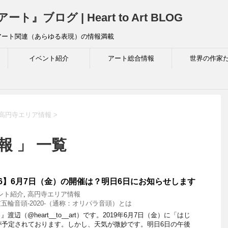
ログ | Heart to Art BLOG
アート関連（あらゆる表現）の情報満載
イベント紹介
アート総合情報
世界の作家
高円寺エリア情報
>
報 」 一覧
26】6月7日（金）の開催は？明日6日にお知らせします
ント紹介
,
高円寺エリア情報
五輪音頭-2020-（通称：オリパラ音頭）とは
辺（@heart__to__art）です。2019年6月7日（金）に「はじ
が予定されております。しかし、天気が微妙です。明日6日の午後