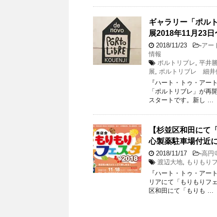
ギャラリー「ポル
展2018年11月23
2018/11/23
-
アー
情報
ポルトリブレ
,
平井
展
,
ポルトリブレ 細井
『ハート・トゥ・アート』渡
「ポルトリブレ」が再
スタートです。新し …
【杉並区和田にて「
心製薬駐車場付近
2018/11/17
-
高円
渡辺大地
,
もりもりフ
『ハート・トゥ・アート』渡
リアにて「もりもりフェ
区和田にて「もりも …