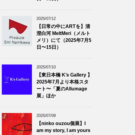
2025/07/12
【日常の中にARTを】清
澄白河 MeltMeri（メルト
メリ）にて（2025年7月5
日〜15日）
2025/07/10
【東日本橋 K’s Gallery 】
2025年7月より本格スタ
ート〜「夏のAllumage
展」ほか
2025/07/09
【ninko ouzou個展】I
am my story, I am yours