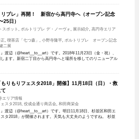
トリブレ」再開！ 新宿から高円寺へ（オープン記念
日〜25日）
トスポット
,
ポルトリブレ デ・ノーヴォ
,
展示紹介
,
高円寺エリア
勝正
,
喫茶店「七つ森」
,
小野寺隆平
,
ポルトリブレ オープン記念
健二展
辺（@heart__to__art）です。2018年11月23日（金・祝）、
開します。新宿二丁目から高円寺へと場所を移してのリニューアル
もりもりフェスタ2018」開催】11月18日（日）・救
にて
寺エリア情報
ェスタ2018
,
佼成会通り商店会
,
和田商栄会
辺（@heart__to__art）です。明日11月18日、杉並区和田エ
スタ2018」が開催されます。天気も大丈夫のようですね。 杉並