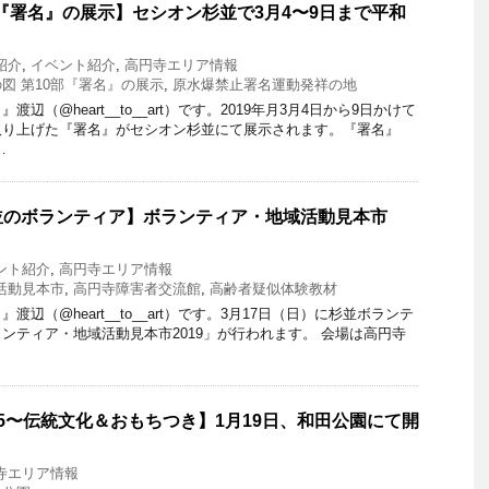
部『署名』の展示】セシオン杉並で3月4〜9日まで平和
紹介
,
イベント紹介
,
高円寺エリア情報
図 第10部『署名』の展示
,
原水爆禁止署名運動発祥の地
辺（@heart__to__art）です。2019年月3月4日から9日かけて
取り上げた『署名』がセシオン杉並にて展示されます。『署名』
…
のボランティア】ボランティア・地域活動見本市
ント紹介
,
高円寺エリア情報
活動見本市
,
高円寺障害者交流館
,
高齢者疑似体験教材
辺（@heart__to__art）です。3月17日（日）に杉並ボランテ
ンティア・地域活動見本市2019」が行われます。 会場は高円寺
5〜伝統文化＆おもちつき】1月19日、和田公園にて開
寺エリア情報