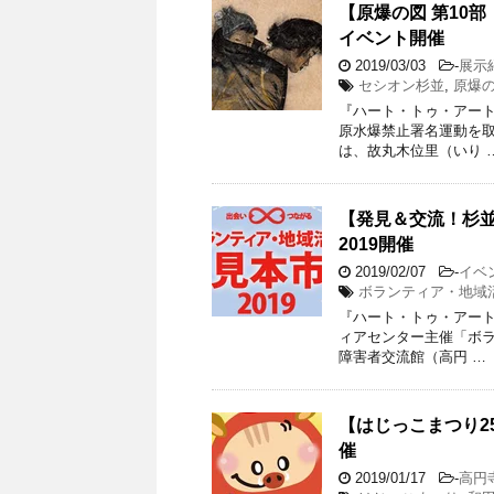
【原爆の図 第10
イベント開催
2019/03/03
-
展示
セシオン杉並
,
原爆の
『ハート・トゥ・アート』渡
原水爆禁止署名運動を
は、故丸木位里（いり 
【発見＆交流！杉並
2019開催
2019/02/07
-
イベ
ボランティア・地域
『ハート・トゥ・アート』渡
ィアセンター主催「ボラ
障害者交流館（高円 …
【はじっこまつり2
催
2019/01/17
-
高円