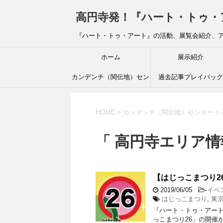
高円寺発！『ハート・トゥ・アート』ブ
『ハート・トゥ・アート』の活動、展覧会紹介、
ホーム
展示紹介
カンデンチ（関伝地）セン
過去記事プレイバック
ター
HOME
>
カンデンチ（関伝地）センター
>
「 高円寺エリア情
【はじっこまつり
2019/06/05
-
イベ
はじっこまつり
,
東京
『ハート・トゥ・アート』渡
っこまつり26」の開催