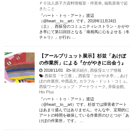
ＰＯ法人原子力資料情報室・伴英幸
,
福島原発で起
きたこと
『ハート・トゥ・アート』渡辺
（@heart__to__art）です。2018年11月24日
（土）、西荻窪のコミュニティレストラン・かがや
き亭にて第11回目となる「南相馬に心をよせる（冬
チャリ）」が行わ …
【アールブリュット展示】杉並「あけぼ
の作業所」による『かがやきに出会う』
2018/11/01
-
展示紹介
,
西荻窪エリア情報
西荻窪「十三夜」
,
西荻窪「かがやき亭」
,
あけ
ぼの作業所
,
中西晶大
,
カラフル・ドット・コミュ
,
西荻ワークショップ・アートウィーク
,
井荻会館
,
Hin Plus
『ハート・トゥ・アート』渡辺
（@heart__to__art）です。杉並では障害者アート
はあまり盛んではありません。そんな中、定期的に
アートの時間を確保している作業所のひとつが「あ
けぼの作業所」です。 …