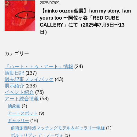
2025/07/09
【ninko ouzou個展】I am my story, I am
yours too 〜阿佐ヶ谷「RED CUBE
GALLERY」にて（2025年7月5日〜13
日）
カテゴリー
『ハート・トゥ・アート』情報
(24)
活動日記
(137)
過去記事プレイバック
(43)
展示紹介
(233)
イベント紹介
(75)
アート総合情報
(58)
抽象画
(2)
アートスポット
(9)
ギャラリー
(16)
前衛派珈琲処マッチングモヲル＆ギャラリー螺旋
(1)
ポルトリブレ デ・ノーヴォ
(3)