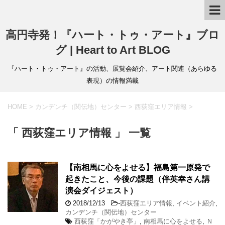
高円寺発！『ハート・トゥ・アート』ブロ
グ | Heart to Art BLOG
『ハート・トゥ・アート』の活動、展覧会紹介、アート関連（あらゆる
表現）の情報満載
HOME
>
カンデンチ（関伝地）センター
>
西荻窪エリア情報
>
「 西荻窪エリア情報 」 一覧
【南相馬に心をよせる】福島第一原発で
起きたこと、今後の課題（伴英幸さん講
演会ダイジェスト）
2018/12/13
-
西荻窪エリア情報
,
イベント紹介
,
カンデンチ（関伝地）センター
西荻窪「かがやき亭」
,
南相馬に心をよせる
,
Ｎ