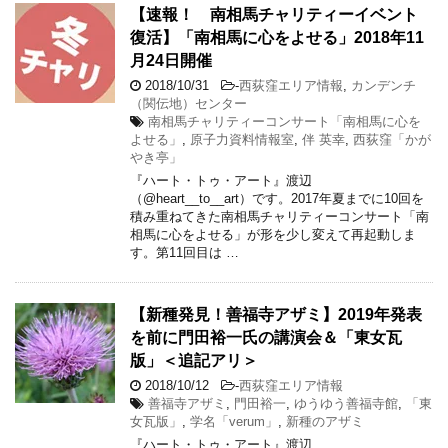
【速報！ 南相馬チャリティーイベント
復活】「南相馬に心をよせる」2018年11
月24日開催
2018/10/31
-
西荻窪エリア情報
,
カンデンチ
（関伝地）センター
南相馬チャリティーコンサート「南相馬に心を
よせる」
,
原子力資料情報室
,
伴 英幸
,
西荻窪「かが
やき亭」
『ハート・トゥ・アート』渡辺
（@heart__to__art）です。2017年夏までに10回を
積み重ねてきた南相馬チャリティーコンサート「南
相馬に心をよせる」が形を少し変えて再起動しま
す。第11回目は …
【新種発見！善福寺アザミ】2019年発表
を前に門田裕一氏の講演会＆「東女瓦
版」＜追記アリ＞
2018/10/12
-
西荻窪エリア情報
善福寺アザミ
,
門田裕一
,
ゆうゆう善福寺館
,
「東
女瓦版」
,
学名「verum」
,
新種のアザミ
『ハート・トゥ・アート』渡辺