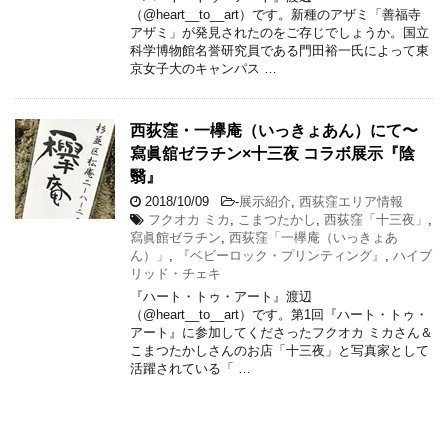
（@heart__to__art）です。新種のアザミ「善福寺
アザミ」が発見されたのをご存じでしょうか。国立
科学博物館名誉研究員である門田裕一氏によって東
京女子大のキャンパス …
西荻窪・一欅庵（いっきょあん）にて〜
寫眞舘ゼラチン×十三夜 コラボ展示『陰
翳』
2018/10/09
-
展示紹介
,
西荻窪エリア情報
フクオカ ミカ
,
こまつたかし
,
西荻窪「十三夜」
,
寫眞館ゼラチン
,
西荻窪「一欅庵（いっきょあ
ん）」
,
『ベビーロック・プリンティング』
,
ハイブ
リッド・チェキ
『ハート・トゥ・アート』渡辺
（@heart__to__art）です。第1回『ハート・トゥ・
アート』に参加してくださったフクオカ ミカさん＆
こまつたかしさんのお店「十三夜」と写真家として
活躍されている「 …