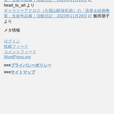
heart_to_art
より
ギャラリーアクロス（久我山駅改札前）の「造形＆絵画教
室」生徒作品展｜活動日記：2023年11月28日
に
飯田朋子
より
メタ情報
ログイン
投稿フィード
コメントフィード
WordPress.org
>>>
プライバシーポリシー
>>>
サイトマップ