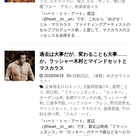
ラス
,
ルチャリブレ
,
“聖人”エル・サント
,
“青い悪
魔”ブルー・デモン
,
肉体改造メモ
『ハート・トゥ・アート』渡辺
（@heart__to__art）です。これから「めざせ！
ミル・マスカラス ファイティングアーティストの
セルフプロデュース術」と題して、マスカラスのエ
ッセンスを会得する …
過去は大事だが、変わることも大事……
か。ラッシャー木村とマインドセットと
マスカラス
2018/04/19
-
活動日記
,
（連載）めざせマスカ
ラス！
立体再生ロロネッツ
,
大阪阿部服J.K.
,
星野こと
り
,
田口和
,
『フラッシュダンス』
,
『ロッキー』
,
ターザン山本
,
金網デスマッチの鬼
,
ラッシャー木
村
,
三遊亭円歌
,
バッファロー・アレン
,
野呂田秀夫
,
マインドセット
,
ミル・マスカラス
,
仮面貴族
,
千の
顔を持つ男
,
『スカイ・ハイ』
『ハート・トゥ・アート』渡辺
（@heart__to__art）です。最近は映画『フラッシ
ュダンス』や『ロッキー』のテーマ曲などをヘビロ