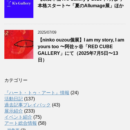
本格スタート〜「夏のAllumage展」ほか
2025/07/09
【ninko ouzou個展】I am my story, I am
yours too 〜阿佐ヶ谷「RED CUBE
GALLERY」にて（2025年7月5日〜13
日）
カテゴリー
『ハート・トゥ・アート』情報
(24)
活動日記
(137)
過去記事プレイバック
(43)
展示紹介
(233)
イベント紹介
(75)
アート総合情報
(58)
抽象画
(2)