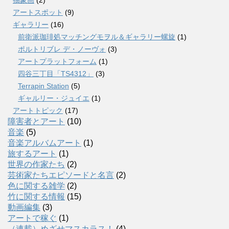
アートスポット
(9)
ギャラリー
(16)
前衛派珈琲処マッチングモヲル＆ギャラリー螺旋
(1)
ポルトリブレ デ・ノーヴォ
(3)
アートプラットフォーム
(1)
四谷三丁目「TS4312」
(3)
Terrapin Station
(5)
ギャルリー・ジュイエ
(1)
アートトピック
(17)
障害者とアート
(10)
音楽
(5)
音楽アルバムアート
(1)
旅するアート
(1)
世界の作家たち
(2)
芸術家たちエピソードと名言
(2)
色に関する雑学
(2)
竹に関する情報
(15)
動画編集
(3)
アートで稼ぐ
(1)
（連載）めざせマスカラス！
(4)