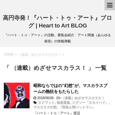
高円寺発！『ハート・トゥ・アート』ブロ
グ | Heart to Art BLOG
『ハート・トゥ・アート』の活動、展覧会紹介、アート関連（あらゆる
表現）の情報満載
HOME
>
（連載）めざせマスカラス！
>
「 （連載）めざせマスカラス！ 」 一覧
昭和ならではの“幻想”が、マスカラスブ
ームの熱狂をもたらした
2018/06/06
-
（連載）めざせマスカラス！
スクワット
,
仮面貴族
,
ジグソー『スカイハイ』
,
マスカラス幻想
,
『怪鳥人間バットマン』
『ハート・トゥ・アート』渡辺