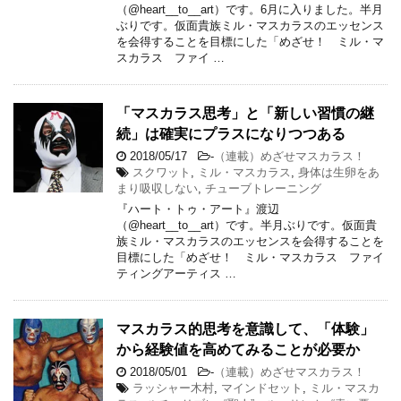
（@heart__to__art）です。6月に入りました。半月
ぶりです。仮面貴族ミル・マスカラスのエッセンス
を会得することを目標にした「めざせ！ ミル・マ
スカラス ファイ …
「マスカラス思考」と「新しい習慣の継
続」は確実にプラスになりつつある
2018/05/17
-
（連載）めざせマスカラス！
スクワット
,
ミル・マスカラス
,
身体は生卵をあ
まり吸収しない
,
チューブトレーニング
『ハート・トゥ・アート』渡辺
（@heart__to__art）です。半月ぶりです。仮面貴
族ミル・マスカラスのエッセンスを会得することを
目標にした「めざせ！ ミル・マスカラス ファイ
ティングアーティス …
マスカラス的思考を意識して、「体験」
から経験値を高めてみることが必要か
2018/05/01
-
（連載）めざせマスカラス！
ラッシャー木村
,
マインドセット
,
ミル・マスカ