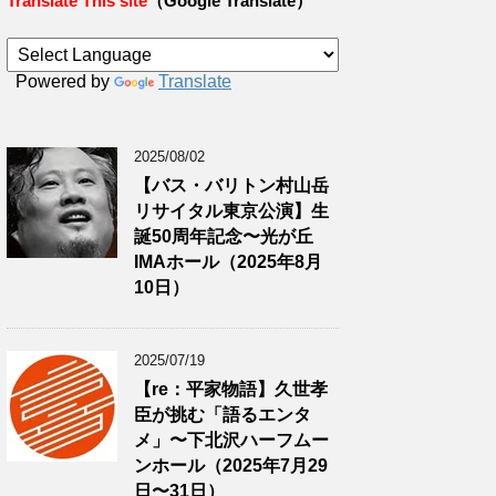
Translate This site
（Google Translate）
Powered by
Translate
2025/08/02
【バス・バリトン村山岳
リサイタル東京公演】生
誕50周年記念〜光が丘
IMAホール（2025年8月
10日）
2025/07/19
【re：平家物語】久世孝
臣が挑む「語るエンタ
メ」〜下北沢ハーフムー
ンホール（2025年7月29
日〜31日）