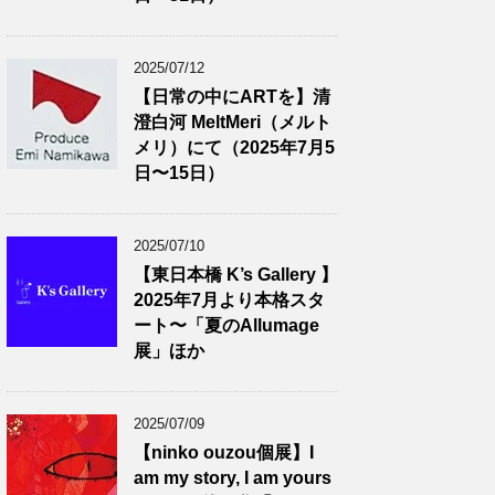
2025/07/12
【日常の中にARTを】清
澄白河 MeltMeri（メルト
メリ）にて（2025年7月5
日〜15日）
2025/07/10
【東日本橋 K’s Gallery 】
2025年7月より本格スタ
ート〜「夏のAllumage
展」ほか
2025/07/09
【ninko ouzou個展】I
am my story, I am yours