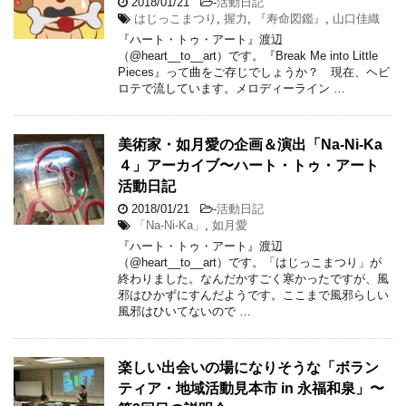
2018/01/21
-
活動日記
はじっこまつり
,
握力
,
『寿命図鑑』
,
山口佳織
『ハート・トゥ・アート』渡辺
（@heart__to__art）です。『Break Me into Little
Pieces』って曲をご存じでしょうか？ 現在、ヘビ
ロテで流しています。メロディーライン …
美術家・如月愛の企画＆演出「Na-Ni-Ka
４」アーカイブ〜ハート・トゥ・アート
活動日記
2018/01/21
-
活動日記
「Na-Ni-Ka」
,
如月愛
『ハート・トゥ・アート』渡辺
（@heart__to__art）です。「はじっこまつり」が
終わりました。なんだかすごく寒かったですが、風
邪はひかずにすんだようです。ここまで風邪らしい
風邪はひいてないので …
楽しい出会いの場になりそうな「ボラン
ティア・地域活動見本市 in 永福和泉」〜