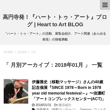
高円寺発！『ハート・トゥ・アート』ブロ
グ | Heart to Art BLOG
『ハート・トゥ・アート』の活動、展覧会紹介、アート関連（あらゆる
表現）の情報満載
HOME
>
2018年
>
1月
「 月別アーカイブ：2018年01月 」 一覧
伊藤雅史（移動マッサージ）さんの40歳
記念個展『SINCE 1978～Born in 1978
year old memorial festeival～』〜信濃町
「アートコンプレックスセンター(ACT)」
2018/01/31
-
展示紹介
伊藤雅史（移動マッサージ）
,
Daemon
,
ヴェルナ