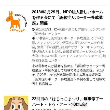
2018年1月29日、NPO法人新しいホーム
を作る会にて「認知症サポーター養成講
座」開催
2018/01/21
-
永福和泉エリア情報
,
カンデンチ
（関伝地）センター
小林善和
,
認知症サポーター養成講座
,
ケア24永
福
,
オレンジリング
,
NPO法人新しいホームを作る
会
,
酒井田柿右衛門
,
認知症サポーターキャラバン
,
NPO法人ともしび会
,
高齢者在宅サービスセンター
大宮ふれあいの家
,
ジョイフルメンズシンガーズ
,
地
域包括支援センター
小林善和さんが講師を務める「認知症サポーター養
成講座〜事例を通して地域で考える認知症」 2018
年1月29日、ケア24永福が開催する家族介護教室
「認知症サポーター養成講座〜事例を通して地域で
考える認知 …
22回目の「はじっこまつり」無事修了〜
ハート・トゥ・アート活動日記