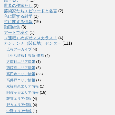
旅するアート
(1)
世界の作家たち
(2)
芸術家たちエピソードと名言
(2)
色に関する雑学
(2)
竹に関する情報
(15)
動画編集
(3)
アートで稼ぐ
(1)
（連載）めざせマスカラス！
(4)
カンデンチ（関伝地）センター
(111)
広報アーカイブ
(4)
【生活情報】救急･事故
(4)
方南町エリア情報
(1)
西荻窪エリア情報
(5)
高円寺エリア情報
(33)
高井戸エリア情報
(1)
永福和泉エリア情報
(1)
阿佐ヶ谷エリア情報
(15)
荻窪エリア情報
(4)
野方エリア情報
(4)
中野エリア情報
(1)