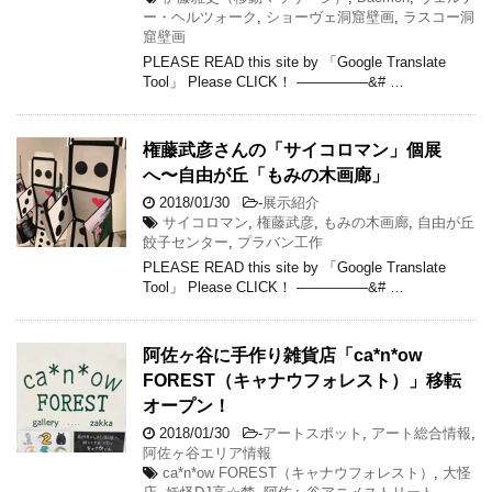
ー・ヘルツォーク
,
ショーヴェ洞窟壁画
,
ラスコー洞
窟壁画
PLEASE READ this site by 「Google Translate
Tool」 Please CLICK！ —————&# …
権藤武彦さんの「サイコロマン」個展
へ〜自由が丘「もみの木画廊」
2018/01/30
-
展示紹介
サイコロマン
,
権藤武彦
,
もみの木画廊
,
自由が丘
餃子センター
,
プラバン工作
PLEASE READ this site by 「Google Translate
Tool」 Please CLICK！ —————&# …
阿佐ヶ谷に手作り雑貨店「ca*n*ow
FOREST（キャナウフォレスト）」移転
オープン！
2018/01/30
-
アートスポット
,
アート総合情報
,
阿佐ヶ谷エリア情報
ca*n*ow FOREST（キャナウフォレスト）
,
大怪