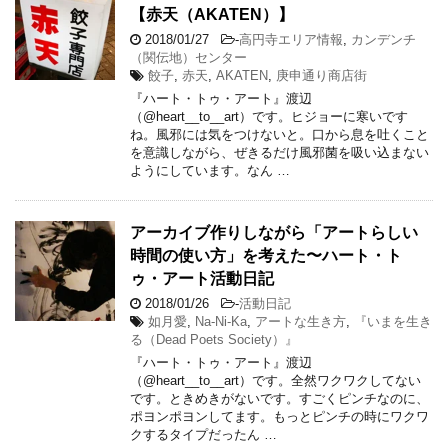
【赤天（AKATEN）】
2018/01/27
-
高円寺エリア情報
,
カンデンチ
（関伝地）センター
餃子
,
赤天
,
AKATEN
,
庚申通り商店街
『ハート・トゥ・アート』渡辺
（@heart__to__art）です。ヒジョーに寒いです
ね。風邪には気をつけないと。口から息を吐くこと
を意識しながら、ぜきるだけ風邪菌を吸い込まない
ようにしています。なん …
アーカイブ作りしながら「アートらしい
時間の使い方」を考えた〜ハート・ト
ゥ・アート活動日記
2018/01/26
-
活動日記
如月愛
,
Na-Ni-Ka
,
アートな生き方
,
『いまを生き
る（Dead Poets Society）』
『ハート・トゥ・アート』渡辺
（@heart__to__art）です。全然ワクワクしてない
です。ときめきがないです。すごくピンチなのに、
ポヨンポヨンしてます。もっとピンチの時にワクワ
クするタイプだったん …