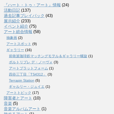
『ハート・トゥ・アート』情報
(24)
活動日記
(137)
過去記事プレイバック
(43)
展示紹介
(233)
イベント紹介
(75)
アート総合情報
(58)
抽象画
(2)
アートスポット
(9)
ギャラリー
(16)
前衛派珈琲処マッチングモヲル＆ギャラリー螺旋
(1)
ポルトリブレ デ・ノーヴォ
(3)
アートプラットフォーム
(1)
四谷三丁目「TS4312」
(3)
Terrapin Station
(5)
ギャルリー・ジュイエ
(1)
アートトピック
(17)
障害者とアート
(10)
音楽
(5)
音楽アルバムアート
(1)