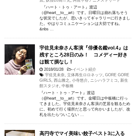
店
,
妖怪DJ高☆梵
,
阿佐ヶ谷アニメストリート
『ハート・トゥ・アート』渡辺
（@heart__to__art）です。日曜日は崩れ落ちそう
な状況でしたが、思いきってギャラリーに行きまし
た。やはりコミュニケーションは大切ですね。
&nbs …
宇佐見未奈さん客演『俳優名鑑vol.4』は
残すところ28日のみ！ コメディー好き
は観て損なし！
2018/01/28
-
イベント紹介
宇佐見未奈
,
立体再生ロロネッツ
,
GORE GORE
GIRLS
,
西山雅之
,
小寺悠介
,
ニシハラフミコ
,
新生
館スタジオ
,
中板橋
『ハート・トゥ・アート』渡辺
（@heart__to__art）です。金曜日は中板橋に行っ
てきました。宇佐見未奈さん客演の芝居を観るため
に。初めて行く場所だと思って向かいましたが、改
札を出たらついこない …
高円寺でマイ美味い餃子ベスト3に入る