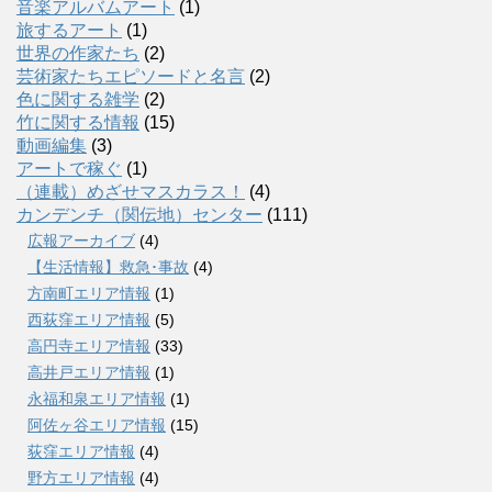
音楽アルバムアート
(1)
旅するアート
(1)
世界の作家たち
(2)
芸術家たちエピソードと名言
(2)
色に関する雑学
(2)
竹に関する情報
(15)
動画編集
(3)
アートで稼ぐ
(1)
（連載）めざせマスカラス！
(4)
カンデンチ（関伝地）センター
(111)
広報アーカイブ
(4)
【生活情報】救急･事故
(4)
方南町エリア情報
(1)
西荻窪エリア情報
(5)
高円寺エリア情報
(33)
高井戸エリア情報
(1)
永福和泉エリア情報
(1)
阿佐ヶ谷エリア情報
(15)
荻窪エリア情報
(4)
野方エリア情報
(4)