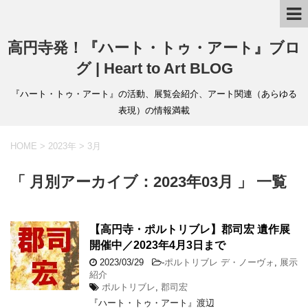
高円寺発！『ハート・トゥ・アート』ブロ
グ | Heart to Art BLOG
『ハート・トゥ・アート』の活動、展覧会紹介、アート関連（あらゆる
表現）の情報満載
HOME
>
2023年
>
3月
「 月別アーカイブ：2023年03月 」 一覧
【高円寺・ポルトリブレ】郡司宏 遺作展
開催中／2023年4月3日まで
2023/03/29
-
ポルトリブレ デ・ノーヴォ
,
展示
紹介
ポルトリブレ
,
郡司宏
『ハート・トゥ・アート』渡辺