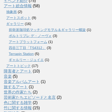
イベント紹介
(75)
アート総合情報
(58)
抽象画
(2)
アートスポット
(9)
ギャラリー
(16)
前衛派珈琲処マッチングモヲル＆ギャラリー螺旋
(1)
ポルトリブレ デ・ノーヴォ
(3)
アートプラットフォーム
(1)
四谷三丁目「TS4312」
(3)
Terrapin Station
(5)
ギャルリー・ジュイエ
(1)
アートトピック
(17)
障害者とアート
(10)
音楽
(5)
音楽アルバムアート
(1)
旅するアート
(1)
世界の作家たち
(2)
芸術家たちエピソードと名言
(2)
色に関する雑学
(2)
竹に関する情報
(15)