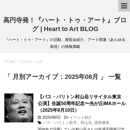
高円寺発！『ハート・トゥ・アート』ブロ
グ | Heart to Art BLOG
『ハート・トゥ・アート』の活動、展覧会紹介、アート関連（あらゆる
表現）の情報満載
HOME
>
2025年
>
8月
「 月別アーカイブ：2025年08月 」 一覧
【バス・バリトン村山岳リサイタル東京
公演】生誕50周年記念〜光が丘IMAホール
（2025年8月10日）
2025/08/02
-
イベント紹介
バス・バリトン歌手、村山岳
,
渡部優美
国内外で活躍している村山岳さんの生誕50周年記念