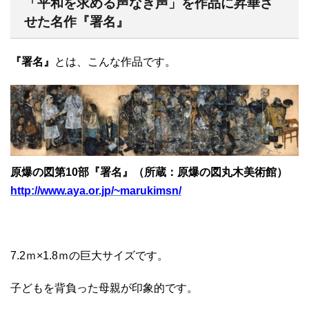
「平和を求める声なき声」を作品に昇華さ
せた名作『署名』
『署名』
とは、こんな作品です。
原爆の図第10部『署名』（所蔵：原爆の図丸木美術館）
http://www.aya.or.jp/~marukimsn/
7.2ｍ×1.8ｍの巨大サイズです。
子どもを背負った母親が印象的です。