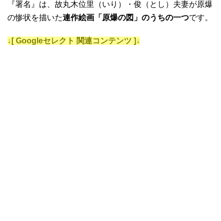
『署名』は、故丸木位里（いり）・俊（とし）夫妻が原爆
の惨状を描いた
連作絵画「原爆の図」のうちの一つ
です。
↓[ Googleセレクト 関連コンテンツ ]↓