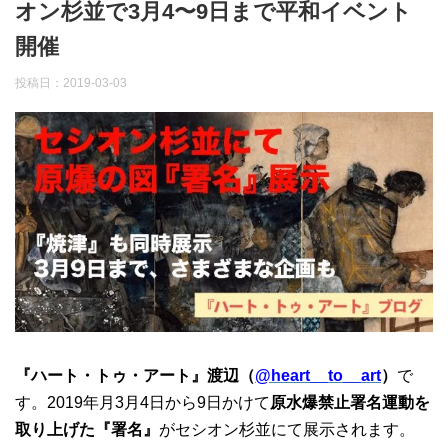
オン杉並で3月4〜9日まで平和イベント
開催
投稿日：
2019-03-03
『ハート・トゥ・アート』渡辺（
@heart__to__art
）
で
す。2019年月3月4日から9日かけて
原水爆禁止署名運動を
取り上げた『署名』
がセシオン杉並にて展示されます。