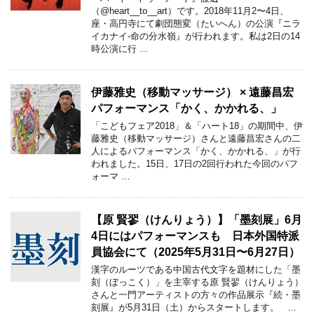
（@heart__to__art）です。2018年11月2〜4日、
座・高円寺にて劇団態変（たいへん）の公演『ニラ
イカナイ-命の分水嶺』が行われます。私は2日の14
時公演に行 …
伊藤雅史（移動マッサージ） × 遠藤昌宏
パフォーマンス「かく、かかれる、」
「こどもフェア2018」＆「ハート18」の期間中、伊
藤雅史（移動マッサージ）さんと遠藤昌宏さんの二
人によるパフォーマンス「かく、かかれる、」が行
われました。15日、17日の2回行われた今回のパフ
ォーマ …
【原 賢翏（けんりょう）】「墨刻展」6月
4日にはパフォーマンスも 日本外国特派
員協会にて（2025年5月31日〜6月27日）
漢字のルーツである中国古代文字を題材にした「墨
刻（ぼっこく）」を主宰する原 賢翏（けんりょう）
さんと一門アーティストの方々の作品展示『続・墨
刻展』が5月31日（土）からスタートします。 …