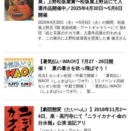
展」上野松坂屋賞〜松坂屋上野店にて入
選作品開催中／2025年4月30日〜5月6日
開催
2025年4月30日（水）〜5月6日（火）の期間、松坂
屋上野店 7階 美術画廊・アートギャラリーにて 第4
回「絵と言葉のチカラ展」入選作品展が行われま
す。この展示に上野松坂屋賞を受賞した秦 健児さん
…
【暑気払い WAO!!】7月27・28日開
催！ 夏の暑さを吹っ飛ばそう！
目次1 セシオン杉並・中庭で開催！ 「暑気払い
WAO!!（しょきばらい ワオ!!）」1.1 イベント詳細
セシオン杉並・中庭で開催！ 「暑気払いWAO!!
（しょきばらい ワオ!!）」 緊 …
【劇団態変（たいへん）】2018年11月2〜
4日、座・高円寺にて『ニライカナイ-命の
分水嶺』公演 追記アリ
『ハート・トゥ・アート』渡辺