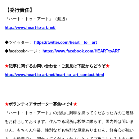
【発行責任】
『ハート・トゥ・アート』（渡辺）
http://www.heart-to-art.net/
◆ツイッター：
https://twitter.com/heart__to__art
◆facebookページ：
https://www.facebook.com/HEARTtoART
★
記事に関するお問い合わせ・ご意見は下記からどうぞ
★
http://www.heart-to-art.net/heart_to_art_contact.html
★
ボランティアサポーター募集中です
★
『ハート・トゥ・アート』の活動に興味を持ってくださった方のご連絡
をお待ちしております。住んでる場所は杉並に限らず、国内外は問いま
せん。もちろん年齢、性別なども特別な規定ありません。好奇心が強い
方、大歓迎です。関わってくださった人にとってプラスになるような形