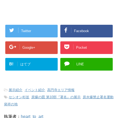
Twitter
Facebook
Google+
Pocket
B!
はてブ
LINE
-
展示紹介
,
イベント紹介
,
高円寺エリア情報
-
セシオン杉並
,
原爆の図 第10部『署名』の展示
,
原水爆禁止署名運動
発祥の地
執筆者：
heart_to_art