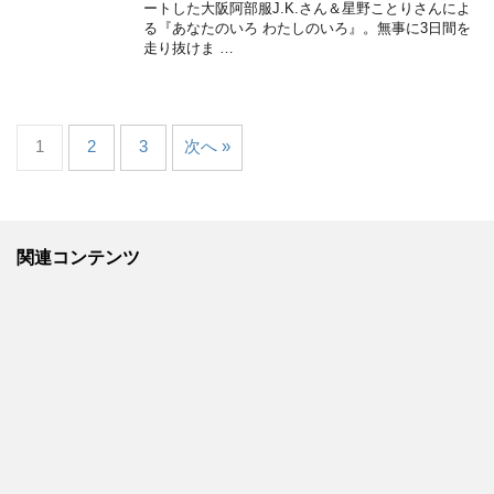
ートした大阪阿部服J.K.さん＆星野ことりさんによ
る『あなたのいろ わたしのいろ』。無事に3日間を
走り抜けま …
1
2
3
次へ »
関連コンテンツ