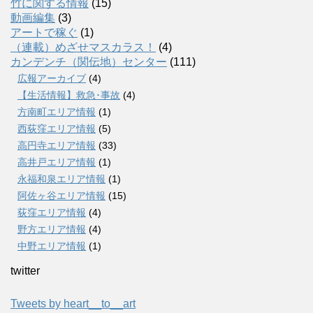
竹に関する情報
(15)
動画編集
(3)
アートで稼ぐ
(1)
（連載）めざせマスカラス！
(4)
カンデンチ（関伝地）センター
(111)
広報アーカイブ
(4)
【生活情報】救急･事故
(4)
方南町エリア情報
(1)
西荻窪エリア情報
(5)
高円寺エリア情報
(33)
高井戸エリア情報
(1)
永福和泉エリア情報
(1)
阿佐ヶ谷エリア情報
(15)
荻窪エリア情報
(4)
野方エリア情報
(4)
中野エリア情報
(1)
twitter
Tweets by heart__to__art