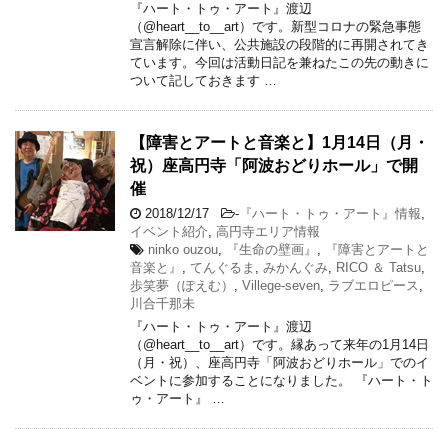
『ハート・トゥ・アート』渡辺
（@heart__to__art）です。新型コロナの緊急事態
宣言解除に伴い、公共施設の段階的に再開されてき
ています。今回は活動日記を兼ねたこの先の動きに
ついて記しておきます …
【障害とアートと音楽と】1月14日（月・
祝）座高円寺「阿波おどりホール」で開
催
2018/12/17
-
『ハート・トゥ・アート』情報
,
イベント紹介
,
高円寺エリア情報
ninko ouzou
,
『生命の壁画』
,
『障害とアートと
音楽と』
,
てんぐるま
,
みかんぐみ
,
RICO ＆ Tatsu
,
歩笑夢（ぽえむ）
,
Villege-seven
,
ラブエロピース
,
川合千那未
『ハート・トゥ・アート』渡辺
（@heart__to__art）です。縁あって来年の1月14日
（月・祝）、座高円寺「阿波おどりホール」でのイ
ベントに参加することになりました。 『ハート・ト
ゥ・アート』 …