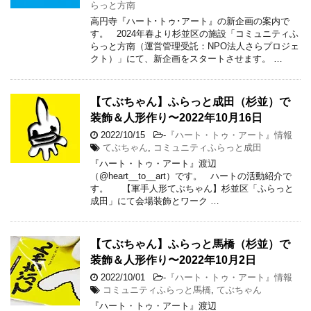
らっと方南
高円寺『ハート･トゥ･アート』の新企画の案内で
す。 2024年春より杉並区の施設「コミュニティふ
らっと方南（運営管理受託：NPO法人さらプロジェ
クト）」にて、新企画をスタートさせます。 …
【てぶちゃん】ふらっと成田（杉並）で
装飾＆人形作り〜2022年10月16日
2022/10/15
-
『ハート・トゥ・アート』情報
てぶちゃん
,
コミュニティふらっと成田
『ハート・トゥ・アート』渡辺
（@heart__to__art）です。 ハートの活動紹介で
す。 【軍手人形てぶちゃん】杉並区「ふらっと
成田」にて会場装飾とワーク …
【てぶちゃん】ふらっと馬橋（杉並）で
装飾＆人形作り〜2022年10月2日
2022/10/01
-
『ハート・トゥ・アート』情報
コミュニティふらっと馬橋
,
てぶちゃん
『ハート・トゥ・アート』渡辺