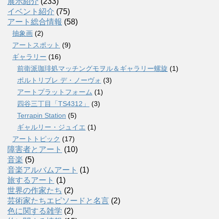
展示紹介
(233)
イベント紹介
(75)
アート総合情報
(58)
抽象画
(2)
アートスポット
(9)
ギャラリー
(16)
前衛派珈琲処マッチングモヲル＆ギャラリー螺旋
(1)
ポルトリブレ デ・ノーヴォ
(3)
アートプラットフォーム
(1)
四谷三丁目「TS4312」
(3)
Terrapin Station
(5)
ギャルリー・ジュイエ
(1)
アートトピック
(17)
障害者とアート
(10)
音楽
(5)
音楽アルバムアート
(1)
旅するアート
(1)
世界の作家たち
(2)
芸術家たちエピソードと名言
(2)
色に関する雑学
(2)