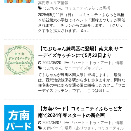
高円寺エリア情報
てぶちゃん
,
コミュニティふらっと馬橋
2025年5月11日（日）、コミュニティふらっと馬橋
＆杉並第六小学校でイベント「新緑まつり」が開催
されます。 チラシからご紹介します。 ↑クリッ
クすると拡大されます。 &n …
【てぶちゃん練馬区に登場】南大泉 サニ
ーデイズキッチンにて5月22日より
2024/05/20
-
『ハート・トゥ・アート』情報
てぶちゃん
,
サニーデイズキッチン
てぶちゃんが練馬区南大泉に登場します。 場所
は、西武池袋線保谷駅から少し歩きますが、閑静な
住宅街の中にある交通公園に隣接したカフェ「サニ
ーデイズキッチン」です。 じつは6月 …
【方南バード】コミュニティふらっと方
南で2024年春スタートの新企画
2024/04/07
-
『ハート・トゥ・アート』情報
方南バード
,
蟻月（ありつき）
,
コミュニティふ