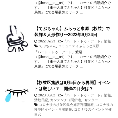
（@heart__to__art）です。 ハートの活動紹介で
す。 【軍手人形てぶちゃん】杉並区「ふらっと
馬橋」にて会場装飾とワーク …
【てぶちゃん】ふらっと東原（杉並）で
装飾＆人形作り〜2022年9月24日
2022/09/23
-
『ハート・トゥ・アート』情報
てぶちゃん
,
コミュニティふらっと東原
『ハート・トゥ・アート』渡辺
（@heart__to__art）です。 ハートの活動紹介で
す。 【軍手人形てぶちゃん】杉並区「ふらっと
東原」にて会場装飾とワーク …
【杉並区施設は6月5日から再開】イベン
トは厳しい？ 開催の目安は？
2020/06/02
-
『ハート・トゥ・アート』情報
,
活動日記
,
カンデンチ（関伝地）センター
コロナ後の杉並区集会施設再開情報
,
コロナ後の
杉並区イベント再開情報
,
コロナ後のイベント開催
目安