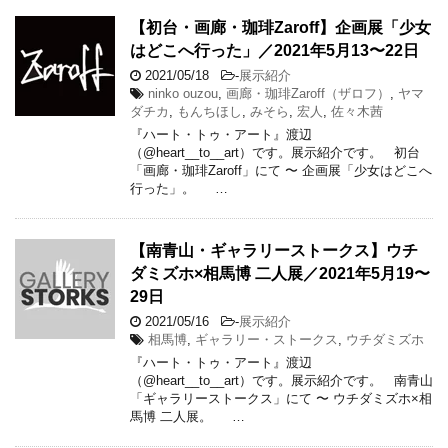
【初台・画廊・珈琲Zaroff】企画展「少女
はどこへ行った」／2021年5月13〜22日
2021/05/18
-
展示紹介
ninko ouzou
,
画廊・珈琲Zaroff（ザロフ）
,
ヤマ
ダチカ
,
もんちほし
,
みそら
,
宏人
,
佐々木茜
『ハート・トゥ・アート』渡辺
（@heart__to__art）です。展示紹介です。 初台
「画廊・珈琲Zaroff」にて 〜 企画展「少女はどこへ
行った」。 …
【南青山・ギャラリーストークス】ウチ
ダミズホ×相馬博 二人展／2021年5月19〜
29日
2021/05/16
-
展示紹介
相馬博
,
ギャラリー・ストークス
,
ウチダミズホ
『ハート・トゥ・アート』渡辺
（@heart__to__art）です。展示紹介です。 南青山
「ギャラリーストークス」にて 〜 ウチダミズホ×相
馬博 二人展。 …