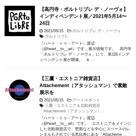
【高円寺・ポルトリブレ デ・ノーヴォ】
インディペンデント展／2021年5月14〜
24日
2021/05/15
-
ポルトリブレ デ・ノーヴォ
ポルトリブレ
『ハート・トゥ・アート』渡辺
（@heart__to__art）です。展示情報です。 高円寺
「ポルトリブレ デ・ノーヴォ」にて、第1回インデ
ィペンデント展が開催。 & …
【三鷹・エストニア雑貨店】
Attachement（アタッシュマン）で素敵
展示を
2021/05/15
-
アートスポット
三鷹・エストニア＆北欧雑貨店
「Attachement（アタッシュマン）」
『ハート・トゥ・アート』渡辺
（@heart__to__art）です。 エストニアをメインに
した北欧雑貨店で、壁面などを中心にスペースのレ
ンタルもされている恵比寿にある「Attacheme …