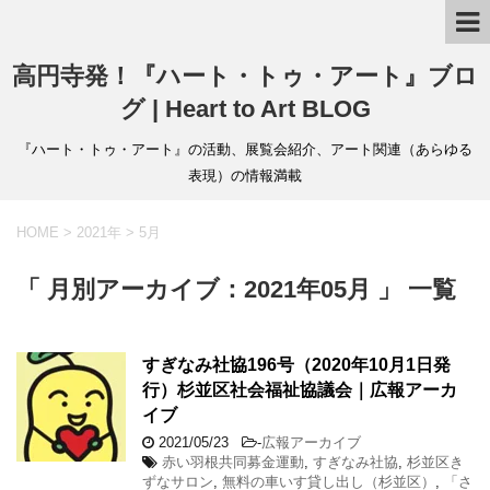
高円寺発！『ハート・トゥ・アート』ブロ
グ | Heart to Art BLOG
『ハート・トゥ・アート』の活動、展覧会紹介、アート関連（あらゆる
表現）の情報満載
HOME
>
2021年
>
5月
「 月別アーカイブ：2021年05月 」 一覧
すぎなみ社協196号（2020年10月1日発
行）杉並区社会福祉協議会｜広報アーカ
イブ
2021/05/23
-
広報アーカイブ
赤い羽根共同募金運動
,
すぎなみ社協
,
杉並区き
ずなサロン
,
無料の車いす貸し出し（杉並区）
,
「さ