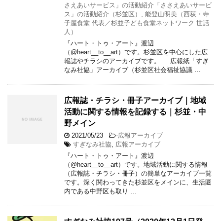
さえあいサービス」の活動紹介「ささえあいサービ
ス」の活動紹介（杉並区）
,
能登山明美（西荻・寺
子屋食堂 代表／杉並子ども食堂ネットワーク 世話
人）
『ハート・トゥ・アート』渡辺
（@heart__to__art）です。杉並区を中心にした広
報誌やチラシのアーカイブです。 広報紙「すぎ
なみ社協」アーカイブ（杉並区社会福祉協議 …
広報誌・チラシ・冊子アーカイブ｜地域
活動に関する情報を記録する｜杉並・中
野メイン
2021/05/23
-
広報アーカイブ
すぎなみ社協
,
広報アーカイブ
『ハート・トゥ・アート』渡辺
（@heart__to__art）です。地域活動に関する情報
（広報誌・チラシ・冊子）の簡単なアーカイブ一覧
です。深く関わってきた杉並区をメインに、生活圏
内である中野区も取り …