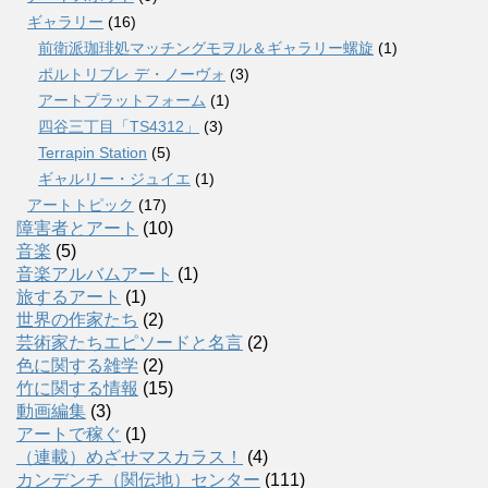
ギャラリー
(16)
前衛派珈琲処マッチングモヲル＆ギャラリー螺旋
(1)
ポルトリブレ デ・ノーヴォ
(3)
アートプラットフォーム
(1)
四谷三丁目「TS4312」
(3)
Terrapin Station
(5)
ギャルリー・ジュイエ
(1)
アートトピック
(17)
障害者とアート
(10)
音楽
(5)
音楽アルバムアート
(1)
旅するアート
(1)
世界の作家たち
(2)
芸術家たちエピソードと名言
(2)
色に関する雑学
(2)
竹に関する情報
(15)
動画編集
(3)
アートで稼ぐ
(1)
（連載）めざせマスカラス！
(4)
カンデンチ（関伝地）センター
(111)