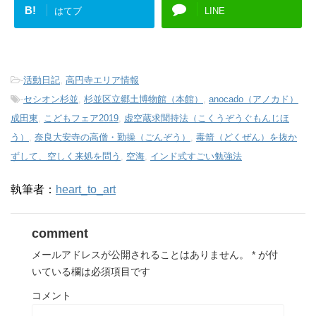
B!
はてブ
LINE
-
活動日記
,
高円寺エリア情報
-
セシオン杉並
,
杉並区立郷土博物館（本館）
,
anocado（アノカド）
成田東
,
こどもフェア2019
,
虚空蔵求聞持法（こくうぞうぐもんじほ
う）
,
奈良大安寺の高僧・勤操（ごんぞう）
,
毒箭（どくぜん）を抜か
ずして、空しく来処を問う
,
空海
,
インド式すごい勉強法
執筆者：
heart_to_art
comment
メールアドレスが公開されることはありません。
*
が付
いている欄は必須項目です
コメント