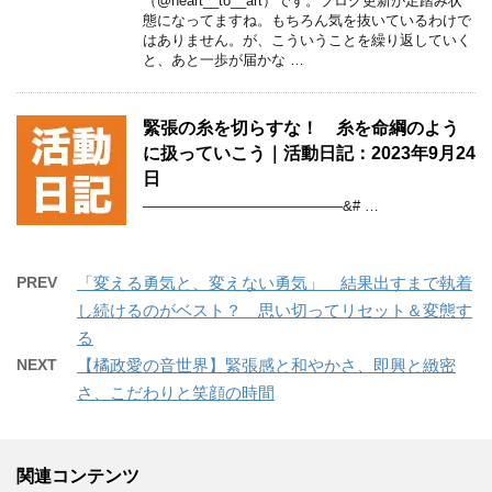
（@heart__to__art）です。ブログ更新が足踏み状
態になってますね。もちろん気を抜いているわけで
はありません。が、こういうことを繰り返していく
と、あと一歩が届かな …
緊張の糸を切らすな！ 糸を命綱のよう
に扱っていこう｜活動日記：2023年9月24
日
——————————————&# …
PREV
「変える勇気と、変えない勇気」 結果出すまで執着
し続けるのがベスト？ 思い切ってリセット＆変態す
る
NEXT
【橘政愛の音世界】緊張感と和やかさ、即興と緻密
さ、こだわりと笑顔の時間
関連コンテンツ