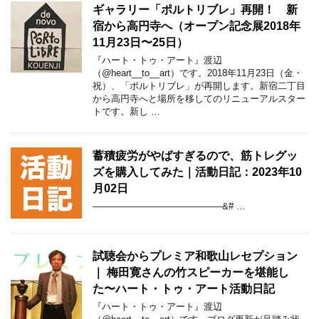
ギャラリー「ポルトリブレ」再開！ 新
宿から高円寺へ（オープン記念展2018年
11月23日〜25日）
『ハート・トゥ・アート』渡辺
（@heart__to__art）です。2018年11月23日（金・
祝）、「ポルトリブレ」が再開します。新宿二丁目
から高円寺へと場所を移してのリニューアルスター
トです。新し …
蓄積疲労がやばすぎるので、筋トレグッ
ズを購入してみた｜活動日記：2023年10
月02日
——————————————&# …
試聴会からプレミア和歌山レセプション
｜ 梅田寛さんの竹スピーカーを堪能し
た〜ハート・トゥ・アート活動日記
『ハート・トゥ・アート』渡辺