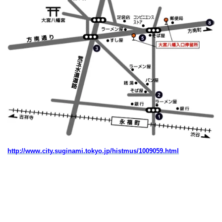
http://www.city.suginami.tokyo.jp/histmus/1009059.html