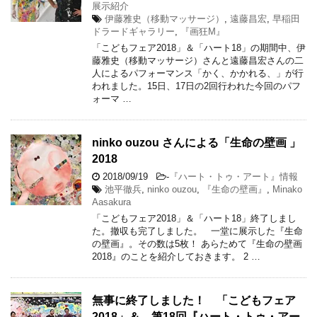
展示紹介
伊藤雅史（移動マッサージ）
,
遠藤昌宏
,
早稲田
ドラードギャラリー
,
『画狂M』
「こどもフェア2018」＆「ハート18」の期間中、伊
藤雅史（移動マッサージ）さんと遠藤昌宏さんの二
人によるパフォーマンス「かく、かかれる、」が行
われました。15日、17日の2回行われた今回のパフ
ォーマ …
ninko ouzou さんによる「生命の壁画 」
2018
2018/09/19
-
『ハート・トゥ・アート』情報
池平徹兵
,
ninko ouzou
,
『生命の壁画』
,
Minako
Aasakura
「こどもフェア2018」＆「ハート18」終了しまし
た。撤収も完了しました。 一堂に展示した『生命
の壁画』。その数は5枚！ あらためて『生命の壁画
2018』のことを紹介しておきます。 2 …
無事に終了しました！ 「こどもフェア
2018」＆ 第18回『ハート・トゥ・アー