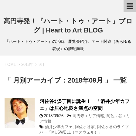
高円寺発！『ハート・トゥ・アート』ブロ
グ | Heart to Art BLOG
『ハート・トゥ・アート』の活動、展覧会紹介、アート関連（あらゆる
表現）の情報満載
HOME
>
2018年
>
9月
「 月別アーカイブ：2018年09月 」 一覧
阿佐谷北5丁目に誕生！ 「酒井少年カフ
ェ」は居心地良さ満点の空間
2018/09/26
-
高円寺エリア情報
,
阿佐ヶ谷エリ
ア情報
酒井少年カフェ
,
阿佐ヶ谷家
,
阿佐ヶ谷のライブ
バー「MUSWELL（マスウェル）」