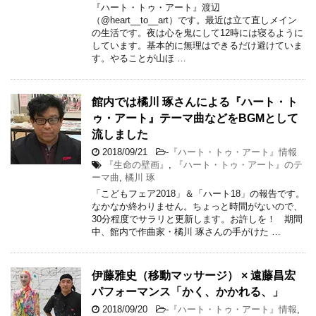
『ハート・トゥ・アート』渡辺
（@heart__to__art）です。最近は立て直しメイン
の生活です。夜は心を鬼にして12時には寝るように
しています。基本的に無理はできるだけ避けていま
す。やることが山ほ …
館内では橘川 琢さんによる『ハート・ト
ゥ・アート』テーマ曲などをBGMとして
流しました
2018/09/21
-
『ハート・トゥ・アート』情報
『生命の壁画』
,
『ハート・トゥ・アート』のテ
ーマ曲
,
橘川 琢
「こどもフェア2018」＆「ハート18」の報告です。
なかなか終わりません。ちょっと時間がないので、
30分程度でサラリと更新します。お許しを！ 期間
中、館内で作曲家・橘川 琢さんの手がけた …
伊藤雅史（移動マッサージ） × 遠藤昌宏
パフォーマンス「かく、かかれる、」
2018/09/20
-
『ハート・トゥ・アート』情報
,