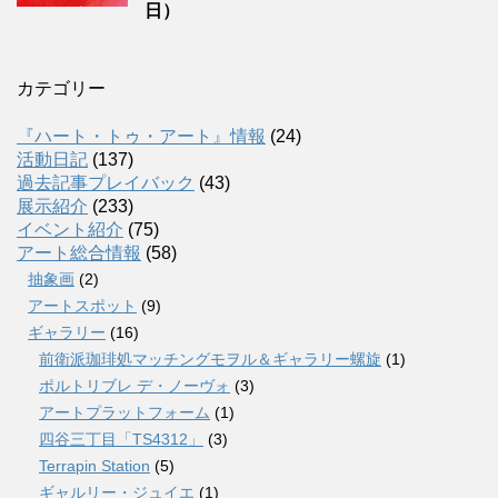
日）
カテゴリー
『ハート・トゥ・アート』情報
(24)
活動日記
(137)
過去記事プレイバック
(43)
展示紹介
(233)
イベント紹介
(75)
アート総合情報
(58)
抽象画
(2)
アートスポット
(9)
ギャラリー
(16)
前衛派珈琲処マッチングモヲル＆ギャラリー螺旋
(1)
ポルトリブレ デ・ノーヴォ
(3)
アートプラットフォーム
(1)
四谷三丁目「TS4312」
(3)
Terrapin Station
(5)
ギャルリー・ジュイエ
(1)