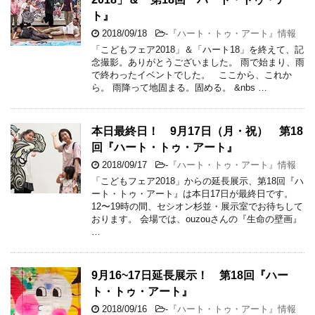
ト』
2018/09/18
-
『ハート・トゥ・アート』情報
「こどもフェア2018」＆「ハート18」を終えて、記
念撮影。ありがとうございました。 雨で始まり、雨
で終わったイベントでした。 ここから、これか
ら。 雨降って地固まる。固める。 &nbs …
本日最終日！ 9月17日（月・祝） 第18
回『ハート・トゥ・アート』
2018/09/17
-
『ハート・トゥ・アート』情報
「こどもフェア2018」からの延長展示、第18回『ハ
ート・トゥ・アート』は本日17日が最終日です。
12〜19時の間、セシオン杉並・展示室でお待ちして
おります。 会場では、ouzouさんの『生命の壁画』
…
9月16~17日延長展示！ 第18回『ハー
ト・トゥ・アート』
2018/09/16
-
『ハート・トゥ・アート』情報