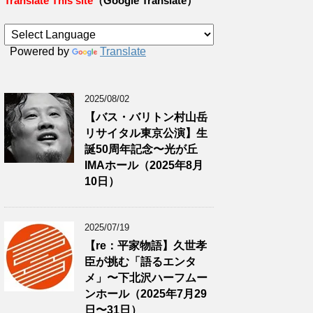
Translate This site
（Google Translate）
Powered by
Translate
2025/08/02
【バス・バリトン村山岳
リサイタル東京公演】生
誕50周年記念〜光が丘
IMAホール（2025年8月
10日）
2025/07/19
【re：平家物語】久世孝
臣が挑む「語るエンタ
メ」〜下北沢ハーフムー
ンホール（2025年7月29
日〜31日）