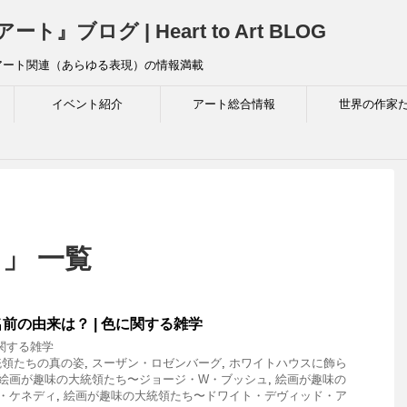
ログ | Heart to Art BLOG
アート関連（あらゆる表現）の情報満載
イベント紹介
アート総合情報
世界の作家
」 一覧
前の由来は？ | 色に関する雑学
関する雑学
統領たちの真の姿
,
スーザン・ロゼンバーグ
,
ホワイトハウスに飾ら
絵画が趣味の大統領たち〜ジョージ・W・ブッシュ
,
絵画が趣味の
・ケネディ
,
絵画が趣味の大統領たち〜ドワイト・デヴィッド・ア