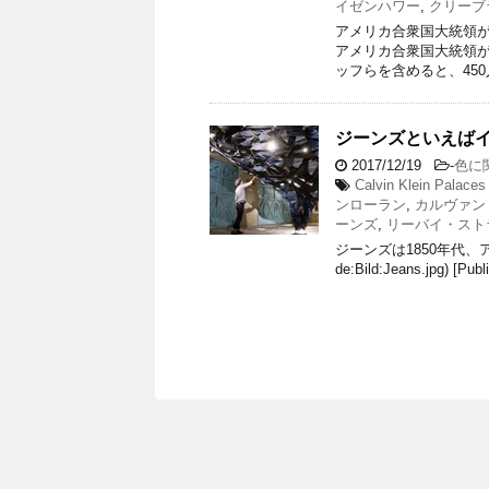
イゼンハワー
,
クリーブ
アメリカ合衆国大統領が
アメリカ合衆国大統領が
ッフらを含めると、450
ジーンズといえばイ
2017/12/19
-
色に
Calvin Klein Palaces
ンローラン
,
カルヴァン
ーンズ
,
リーバイ・スト
ジーンズは1850年代、アメリ
de:Bild:Jeans.jpg) [Pub