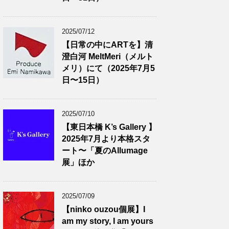
2025/07/12
【日常の中にARTを】清
澄白河 MeltMeri（メルト
メリ）にて（2025年7月5
日〜15日）
2025/07/10
【東日本橋 K’s Gallery 】
2025年7月より本格スタ
ート〜「夏のAllumage
展」ほか
2025/07/09
【ninko ouzou個展】I
am my story, I am yours