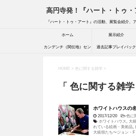
高円寺発！『ハート・トゥ・アート』ブ
『ハート・トゥ・アート』の活動、展覧会紹介、
ホーム
展示紹介
カンデンチ（関伝地）セン
過去記事プレイバック
ター
HOME
>
色に関する雑学
>
「 色に関する雑学 
ホワイトハウスの名
2017/12/20
-
色に
ホワイトハウス
,
大
れている絵画・美術品
,
大統領たち〜ジョン・F