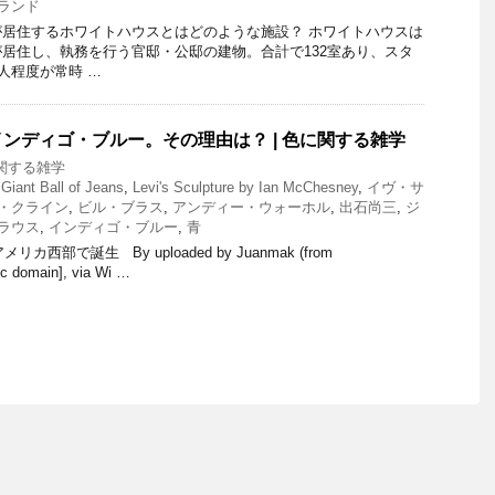
ランド
居住するホワイトハウスとはどのような施設？ ホワイトハウスは
居住し、執務を行う官邸・公邸の建物。合計で132室あり、スタ
人程度が常時 …
ンディゴ・ブルー。その理由は？ | 色に関する雑学
関する雑学
 Giant Ball of Jeans
,
Levi's Sculpture by Ian McChesney
,
イヴ・サ
・クライン
,
ビル・ブラス
,
アンディー・ウォーホル
,
出石尚三
,
ジ
ラウス
,
インディゴ・ブルー
,
青
カ西部で誕生 By uploaded by Juanmak (from
lic domain], via Wi …