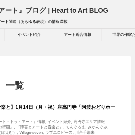
ログ | Heart to Art BLOG
アート関連（あらゆる表現）の情報満載
イベント紹介
アート総合情報
世界の作家
 」 一覧
楽と】1月14日（月・祝）座高円寺「阿波おどりホー
ート・トゥ・アート』情報
,
イベント紹介
,
高円寺エリア情報
の壁画』
,
『障害とアートと音楽と』
,
てんぐるま
,
みかんぐみ
,
（ぽえむ）
,
Villege-seven
,
ラブエロピース
,
川合千那未