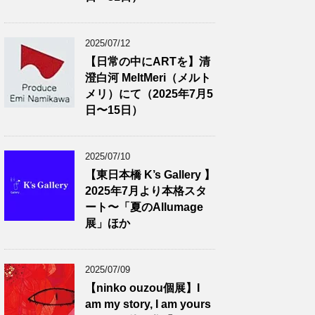
2025/07/12
【日常の中にARTを】清
澄白河 MeltMeri（メルト
メリ）にて（2025年7月5
日〜15日）
2025/07/10
【東日本橋 K’s Gallery 】
2025年7月より本格スタ
ート〜「夏のAllumage
展」ほか
2025/07/09
【ninko ouzou個展】I
am my story, I am yours