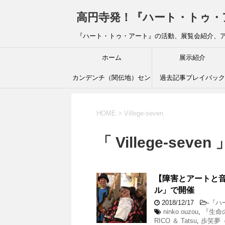
高円寺発！『ハート・トゥ・アート』ブ
『ハート・トゥ・アート』の活動、展覧会紹介、
ホーム
展示紹介
カンデンチ（関伝地）セン
過去記事プレイバック
ター
HOME
>
Villege-seven
「 Villege-seven
【障害とアートと音
ル」で開催
2018/12/17
-
『ハ
ninko ouzou
,
『生命
RICO ＆ Tatsu
,
歩笑夢