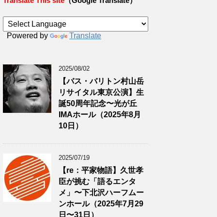
Translate This site
（Google Translate）
Powered by
Translate
2025/08/02
【バス・バリトン村山岳
リサイタル東京公演】生
誕50周年記念〜光が丘
IMAホール（2025年8月
10日）
2025/07/19
【re：平家物語】久世孝
臣が挑む「語るエンタ
メ」〜下北沢ハーフムー
ンホール（2025年7月29
日〜31日）