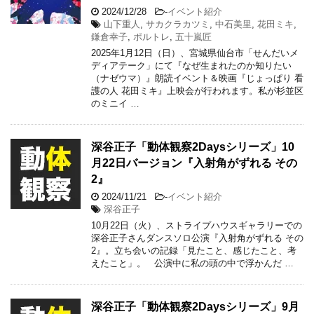
2024/12/28
-
イベント紹介
山下重人
,
サカクラカツミ
,
中石美里
,
花田ミキ
,
鎌倉幸子
,
ポルトレ
,
五十嵐匠
2025年1月12日（日）、宮城県仙台市「せんだいメ
ディアテーク」にて『なぜ生まれたのか知りたい
（ナゼウマ）』朗読イベント＆映画『じょっぱり 看
護の人 花田ミキ』上映会が行われます。私が杉並区
のミニイ …
深谷正子「動体観察2Daysシリーズ」10
月22日バージョン『入射角がずれる その
2』
2024/11/21
-
イベント紹介
深谷正子
10月22日（火）、ストライプハウスギャラリーでの
深谷正子さんダンスソロ公演『入射角がずれる その
2』。立ち会いの記録「見たこと、感じたこと、考
えたこと」。 公演中に私の頭の中で浮かんだ …
深谷正子「動体観察2Daysシリーズ」9月