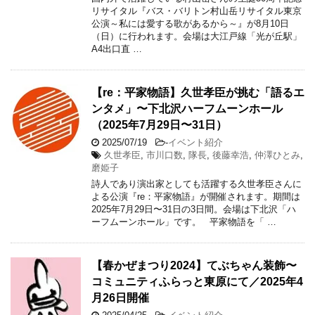
リサイタル『バス・バリトン村山岳リサイタル東京
公演～私には愛する歌があるから～』が8月10日
（日）に行われます。会場は大江戸線「光が丘駅」
A4出口直 …
【re：平家物語】久世孝臣が挑む「語るエ
ンタメ」〜下北沢ハーフムーンホール
（2025年7月29日〜31日）
2025/07/19
-
イベント紹介
久世孝臣
,
市川口数
,
隊長
,
後藤幸浩
,
仲澤ひとみ
,
磨姫子
詩人であり演出家としても活躍する久世孝臣さんに
よる公演『re：平家物語』が開催されます。期間は
2025年7月29日〜31日の3日間。会場は下北沢「ハ
ーフムーンホール」です。 平家物語を「 …
【春かぜまつり2024】てぶちゃん装飾〜
コミュニティふらっと東原にて／2025年4
月26日開催