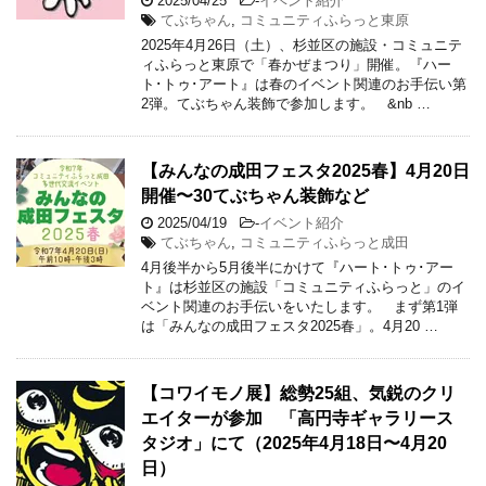
2025/04/25
-
イベント紹介
てぶちゃん
,
コミュニティふらっと東原
2025年4月26日（土）、杉並区の施設・コミュニテ
ィふらっと東原で「春かぜまつり」開催。『ハー
ト･トゥ･アート』は春のイベント関連のお手伝い第
2弾。てぶちゃん装飾で参加します。 &nb …
【みんなの成田フェスタ2025春】4月20日
開催〜30てぶちゃん装飾など
2025/04/19
-
イベント紹介
てぶちゃん
,
コミュニティふらっと成田
4月後半から5月後半にかけて『ハート･トゥ･アー
ト』は杉並区の施設「コミュニティふらっと」のイ
ベント関連のお手伝いをいたします。 まず第1弾
は「みんなの成田フェスタ2025春」。4月20 …
【コワイモノ展】総勢25組、気鋭のクリ
エイターが参加 「高円寺ギャラリース
タジオ」にて（2025年4月18日〜4月20
日）