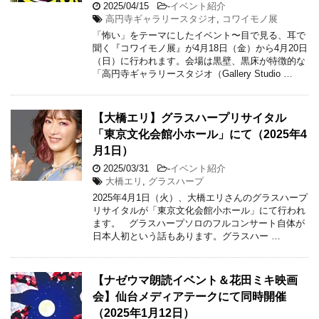
2025/04/15
-
イベント紹介
高円寺ギャラリースタジオ
,
コワイモノ展
「怖い」をテーマにしたイベント〜目で見る、耳で
聞く『コワイモノ展』が4月18日（金）から4月20日
（日）に行われます。会場は黒壁、黒床が特徴的な
「高円寺ギャラリースタジオ（Gallery Studio …
【大橋エリ】グラスハープリサイタル
「東京文化会館小ホール」にて（2025年4
月1日）
2025/03/31
-
イベント紹介
大橋エリ
,
グラスハープ
2025年4月1日（火）、大橋エリさんのグラスハープ
リサイタルが「東京文化会館小ホール」にて行われ
ます。 グラスハープソロのフルコンサート自体が
日本人初という話もあります。グラスハー …
【ナゼウマ朗読イベント＆花田ミキ映画
会】仙台メディアテークにて同時開催
（2025年1月12日）