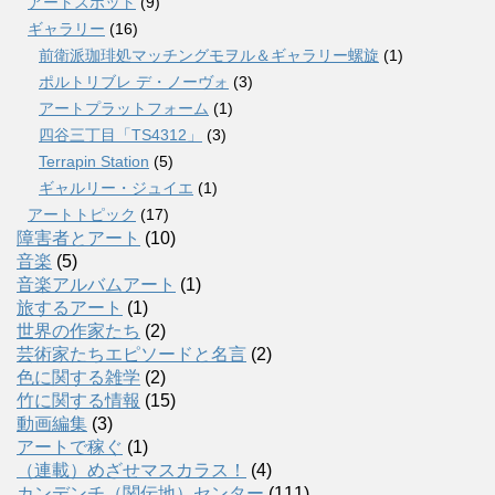
アートスポット
(9)
ギャラリー
(16)
前衛派珈琲処マッチングモヲル＆ギャラリー螺旋
(1)
ポルトリブレ デ・ノーヴォ
(3)
アートプラットフォーム
(1)
四谷三丁目「TS4312」
(3)
Terrapin Station
(5)
ギャルリー・ジュイエ
(1)
アートトピック
(17)
障害者とアート
(10)
音楽
(5)
音楽アルバムアート
(1)
旅するアート
(1)
世界の作家たち
(2)
芸術家たちエピソードと名言
(2)
色に関する雑学
(2)
竹に関する情報
(15)
動画編集
(3)
アートで稼ぐ
(1)
（連載）めざせマスカラス！
(4)
カンデンチ（関伝地）センター
(111)