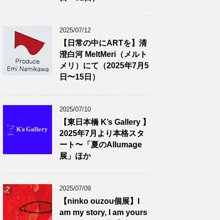
2025/07/12
【日常の中にARTを】清
澄白河 MeltMeri（メルト
メリ）にて（2025年7月5
日〜15日）
2025/07/10
【東日本橋 K’s Gallery 】
2025年7月より本格スタ
ート〜「夏のAllumage
展」ほか
2025/07/09
【ninko ouzou個展】I
am my story, I am yours