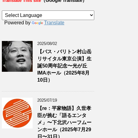
Translate This site
（Google Translate）
Powered by
Translate
2025/08/02
【バス・バリトン村山岳
リサイタル東京公演】生
誕50周年記念〜光が丘
IMAホール（2025年8月
10日）
2025/07/19
【re：平家物語】久世孝
臣が挑む「語るエンタ
メ」〜下北沢ハーフムー
ンホール（2025年7月29
日〜31日）