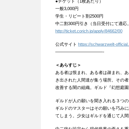
●チケット（1枚あたり）
一般3,000円
学生・リピート割2500円
中二割300円引き（当日受付にて適
http://ticket.corich.jp/apply/84662/00
公式サイト
https://schwarzwelt-offic
———————————-
＜あらすじ＞
ある者は恨まれ、ある者は疎まれ、あ
き出された人間達が集う場所。その者
改善する闇の組織。ギルド『幻想庭園
ギルドが人の願いを聞き入れる３つの
ギルドのマスターはその願いを巧みに
てしまう。少女はギルドを通じて人間
中二病な設定から現代世界の歪さを重