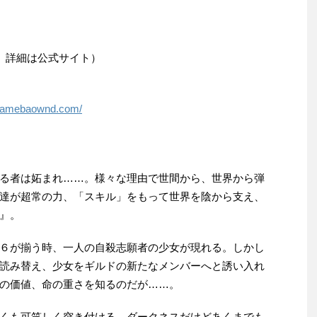
応。詳細は公式サイト）
ial.amebaownd.com/
る者は妬まれ……。様々な理由で世間から、世界から弾
達が超常の力、「スキル」をもって世界を陰から支え、
』。
６が揃う時、一人の自殺志願者の少女が現れる。しかし
読み替え、少女をギルドの新たなメンバーへと誘い入れ
の価値、命の重さを知るのだが……。
くも可笑しく突き付ける、ダークネスだけどあくまでも