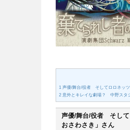
1
声優/舞台/役者 そしてロロネッ
2
意外とキレイな劇場？ 中野スタ
声優/舞台/役者 そし
おさわさき」さん