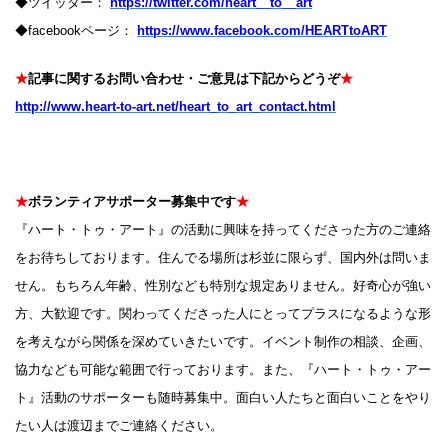
◆ツイッター：
https://twitter.com/heart__to__art
◆facebookページ：
https://www.facebook.com/HEARTtoART
★
記事に関するお問い合わせ・ご意見は下記からどうぞ
★
http://www.heart-to-art.net/heart_to_art_contact.html
★
ボランティアサポーター募集中です
★
『ハート・トゥ・アート』の活動に興味を持ってくださった方のご連絡
をお待ちしております。住んでる場所は杉並に限らず、国内外は問いま
せん。もちろん年齢、性別なども特別な規定ありません。好奇心が強い
方、大歓迎です。関わってくださった人にとってプラスになるような形
を考えながら関係を深めていきたいです。イベント制作の相談、企画、
協力なども可能な範囲で行っております。また、『ハート・トゥ・アー
ト』活動のサポーターも随時募集中。面白い人たちと面白いことをやり
たい人は渡辺までご連絡ください。