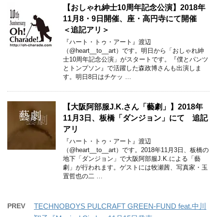
【おしゃれ紳士10周年記念公演】2018年
11月8・9日開催、座・高円寺にて開催
＜追記アリ＞
『ハート・トゥ・アート』渡辺
（@heart__to__art）です。明日から「おしゃれ紳
士10周年記念公演」がスタートです。『僕とパンツ
とトンプソン』で活躍した森政博さんも出演しま
す。明日8日はチケッ …
【大阪阿部服J.K.さん「藝劇」】2018年
11月3日、板橋「ダンジョン」にて 追記
アリ
『ハート・トゥ・アート』渡辺
（@heart__to__art）です。2018年11月3日、板橋の
地下「ダンジョン」で大阪阿部服J.K.による「藝
劇」が行われます。ゲストには牧瀬茜、写真家・玉
置哲也の二 …
PREV
TECHNOBOYS PULCRAFT GREEN-FUND feat.中川