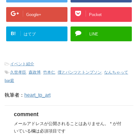
Google+
Pocket
B!
はてブ
LINE
-
イベント紹介
-
久世孝臣
,
森政博
,
竹本仁
,
僕とパンツとトンプソン
,
なんちゃって
bar庭
執筆者：
heart_to_art
comment
メールアドレスが公開されることはありません。
*
が付
いている欄は必須項目です