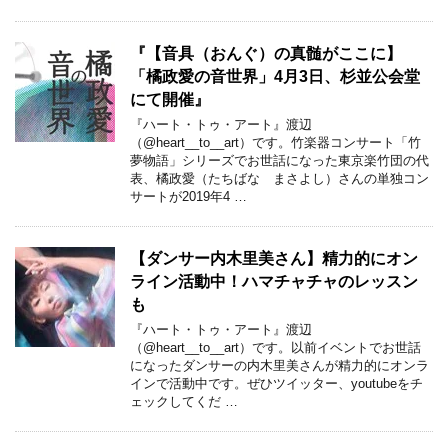
『【音具（おんぐ）の真髄がここに】
「橘政愛の音世界」4月3日、杉並公会堂
にて開催』
『ハート・トゥ・アート』渡辺
（@heart__to__art）です。竹楽器コンサート「竹
夢物語」シリーズでお世話になった東京楽竹団の代
表、橘政愛（たちばな まさよし）さんの単独コン
サートが2019年4 …
【ダンサー内木里美さん】精力的にオン
ライン活動中！ハマチャチャのレッスン
も
『ハート・トゥ・アート』渡辺
（@heart__to__art）です。以前イベントでお世話
になったダンサーの内木里美さんが精力的にオンラ
インで活動中です。ぜひツイッター、youtubeをチ
ェックしてくだ …