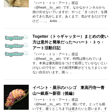
『ハート・トゥ・アート』渡辺
（@heart__to__art）です。なかなかトンネルから
抜け出せないでいますが、やっと「きっかけ」を掴
めてきた気がします。あくまで、気がするだけです
けど……。 &nbs …
Togetter（トゥギャッター）まとめの使い
方は意外と簡単だった〜ハート・トゥ・
アート活動日記
『ハート・トゥ・アート』渡辺
（@heart__to__art）です。時間は限られていま
す。本来は優先順位をつけて処理していかないとい
けないのですが、その処理判断がどうもうまくいか
ない自分がいます。困っ …
イベント・展示のハシゴ 東高円寺〜青
山〜銀座〜新宿（後編）
『ハート・トゥ・アート』渡辺
（@heart__to__art）です。眠いです。とっても眠
いです。逝くところまでは逝きたいと思います。す