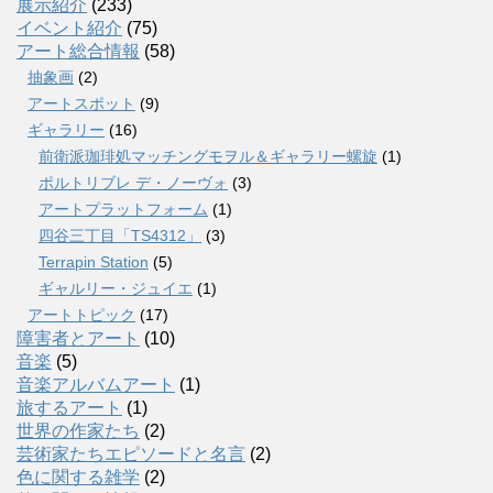
展示紹介
(233)
イベント紹介
(75)
アート総合情報
(58)
抽象画
(2)
アートスポット
(9)
ギャラリー
(16)
前衛派珈琲処マッチングモヲル＆ギャラリー螺旋
(1)
ポルトリブレ デ・ノーヴォ
(3)
アートプラットフォーム
(1)
四谷三丁目「TS4312」
(3)
Terrapin Station
(5)
ギャルリー・ジュイエ
(1)
アートトピック
(17)
障害者とアート
(10)
音楽
(5)
音楽アルバムアート
(1)
旅するアート
(1)
世界の作家たち
(2)
芸術家たちエピソードと名言
(2)
色に関する雑学
(2)