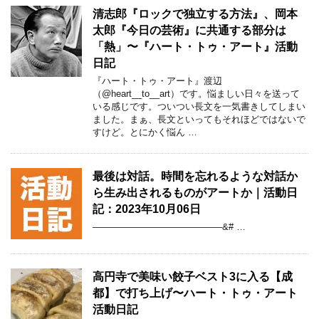
清志郎『ロックで独立する方法』、岡本
太郎『今日の芸術』に共通する部分は
「熱」〜『ハート・トゥ・アート』活動
日記
『ハート・トゥ・アート』渡辺
（@heart__to__art）です。悩ましい日々を送って
いる感じです。ついつい長文を一気書きしてしまい
ました。まぁ、長文といってもそれほどではないで
すけど。とにかく悩ん …
最後は対話。時間を忘れるような対話か
ら生み出されるものがアートか｜活動日
記：2023年10月06日
——————————————&# …
高円寺で美味い餃子ベスト3に入る【成
都】で打ち上げ〜ハート・トゥ・アート
活動日記