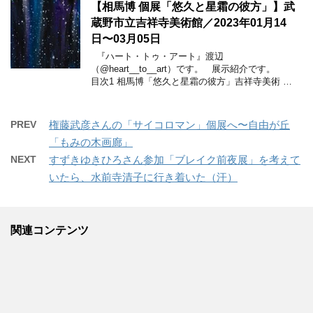
【相馬博 個展「悠久と星霜の彼方」】武
蔵野市立吉祥寺美術館／2023年01月14
日〜03月05日
『ハート・トゥ・アート』渡辺
（@heart__to__art）です。 展示紹介です。
目次1 相馬博「悠久と星霜の彼方」吉祥寺美術 …
PREV
権藤武彦さんの「サイコロマン」個展へ〜自由が丘
「もみの木画廊」
NEXT
すずきゆきひろさん参加「ブレイク前夜展」を考えて
いたら、水前寺清子に行き着いた（汗）
関連コンテンツ