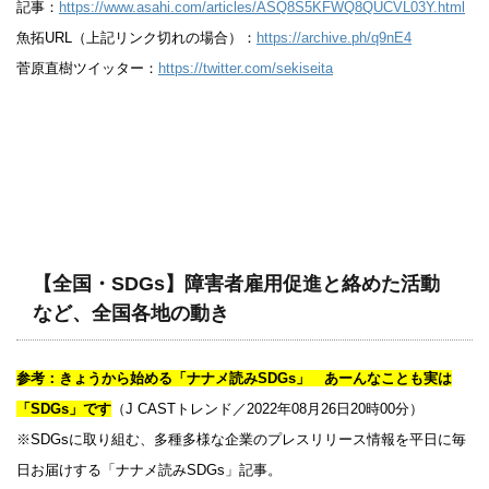
記事：
https://www.asahi.com/articles/ASQ8S5KFWQ8QUCVL03Y.html
魚拓URL（上記リンク切れの場合）：
https://archive.ph/q9nE4
菅原直樹ツイッター：
https://twitter.com/sekiseita
【全国・SDGs】障害者雇用促進と絡めた活動
など、全国各地の動き
参考：きょうから始める「ナナメ読みSDGs」 あーんなことも実は
「SDGs」です
（J CASTトレンド／2022年08月26日20時00分）
※SDGsに取り組む、多種多様な企業のプレスリリース情報を平日に毎
日お届けする「ナナメ読みSDGs」記事。