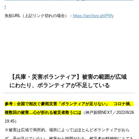
f
魚拓URL（上記リンク切れの場合）：
https://archive.ph/Pfjfy
【兵庫・災害ボランティア】被害の範囲が広域
にわたり、ボランティアが不足している
参考：全国で相次ぐ豪雨災害「ボランティアが足りない」 コロナ禍、
複数回の被害…心が折れる被災者救うには
（神戸新聞NEXT／2022/8/26
19:45）
※被害は広域で局所的。場所によってはほとんどボランティアがおら
ず、手が足りていない。被害から時間がたち、被災者が精神的にとても