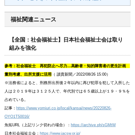
福祉関連ニュース
【全国：社会福祉士】日本社会福祉士会は取り
組みを強化
参考：社会福祉士 再犯防止へ尽力…高齢者・知的障害者の更生計画
量刑考慮、出所支援に活用
（ 讀賣新聞／2022/08/26 15:00）
※法務省によると、刑務所出所後２年以内に再び犯罪を犯して入所した
人は２０１９年は３１２５人で、年代別では６５歳以上が１９・９％を
占めている。
記事：
https://www.yomiuri.co.jp/local/kansai/news/20220826-
OYO1T50016/
魚拓URL（上記リンク切れの場合）：
https://archive.ph/sGMtW
日本社会福祉士会：
https://www.jacsw.or.jp/