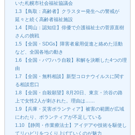
いた札幌市社会福祉協議会
1.3
【鳥取：高齢者】クラスター発生への警戒が
延々と続く高齢者福祉施設
1.4
【岡山：認知症】俳優で介護福祉士の菅原直樹
さんの挑戦
1.5
【全国・SDGs】障害者雇用促進と絡めた活動
など、全国各地の動き
1.6
【全国・パワハラ自殺】和解を決断した4つの理
由
1.7
【全国・無料相談】新型コロナウイルスに関す
る相談窓口
1.8
【全国・自殺願望】8月20日、東京・渋谷の路
上で女性2人が刺された。理由は……
1.9
【兵庫・災害ボランティア】被害の範囲が広域
にわたり、ボランティアが不足している
1.10
【静岡・作業療法士】アイデアや技術を駆使し
てリハビリをつくり上げていくのが魅力