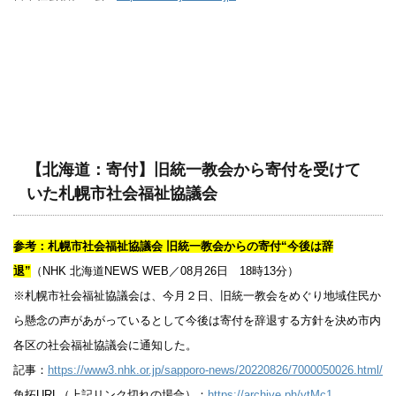
【北海道：寄付】旧統一教会から寄付を受けて
いた札幌市社会福祉協議会
参考：札幌市社会福祉協議会 旧統一教会からの寄付“今後は辞
退”
（NHK 北海道NEWS WEB／08月26日 18時13分）
※札幌市社会福祉協議会は、今月２日、旧統一教会をめぐり地域住民か
ら懸念の声があがっているとして今後は寄付を辞退する方針を決め市内
各区の社会福祉協議会に通知した。
記事：
https://www3.nhk.or.jp/sapporo-news/20220826/7000050026.html/
魚拓URL（上記リンク切れの場合）：
https://archive.ph/ytMc1