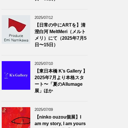
2025/07/12
【日常の中にARTを】清
澄白河 MeltMeri（メルト
メリ）にて（2025年7月5
日〜15日）
2025/07/10
【東日本橋 K’s Gallery 】
2025年7月より本格スタ
ート〜「夏のAllumage
展」ほか
2025/07/09
【ninko ouzou個展】I
am my story, I am yours