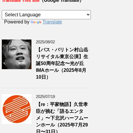
Translate This site
（Google Translate）
Powered by
Translate
2025/08/02
【バス・バリトン村山岳
リサイタル東京公演】生
誕50周年記念〜光が丘
IMAホール（2025年8月
10日）
2025/07/19
【re：平家物語】久世孝
臣が挑む「語るエンタ
メ」〜下北沢ハーフムー
ンホール（2025年7月29
日〜31日）