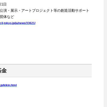
月1日
公演・展示・アートプロジェクト等の創造活動サポート
団体など
il-tokyo.jp/ja/news/33621/
基金
.jp/kikin.html