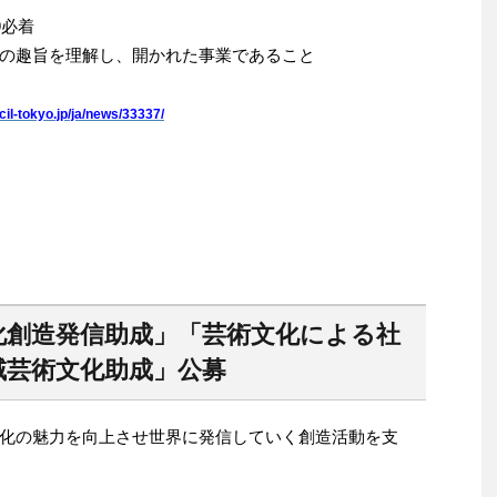
9必着
の趣旨を理解し、開かれた事業であること
il-tokyo.jp/ja/news/33337/
化創造発信助成」「芸術文化による社
域芸術文化助成」公募
化の魅力を向上させ世界に発信していく創造活動を支