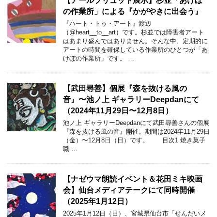
【アールブリュット展示】杉並「あけぼ
の作業所」による『かがやきに出会う』
『ハート・トゥ・アート』渡辺
（@heart__to__art）です。杉並では障害者アート
はあまり盛んではありません。そんな中、定期的に
アートの時間を確保している作業所のひとつが「あ
けぼの作業所」です。 …
【武田尋善】個展『森を抜ける風の
音』〜池ノ上 ギャラリーDeepdanにて
（2024年11月29日〜12月8日）
池ノ上 ギャラリーDeepdanにて武田尋善さんの個展
『森を抜ける風の音』開催。期間は2024年11月29日
（金）〜12月8日（日）です。 目次1 焼き菓子
職 …
【ナゼウマ朗読イベント＆花田ミキ映画
会】仙台メディアテークにて同時開催
（2025年1月12日）
2025年1月12日（日）、宮城県仙台市「せんだいメ