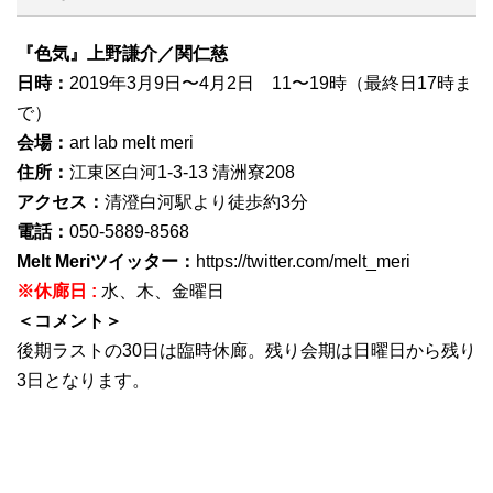
『色気』上野謙介／関仁慈
日時：
2019年3月9日〜4月2日 11〜19時（最終日17時ま
で）
会場：
art lab melt meri
住所：
江東区白河1-3-13 清洲寮208
アクセス：
清澄白河駅より徒歩約3分
電話：
050-5889-8568
Melt Meriツイッター：
https://twitter.com/melt_meri
※休廊日 :
水、木、金曜日
＜コメント＞
後期ラストの30日は臨時休廊。残り会期は日曜日から残り
3日となります。