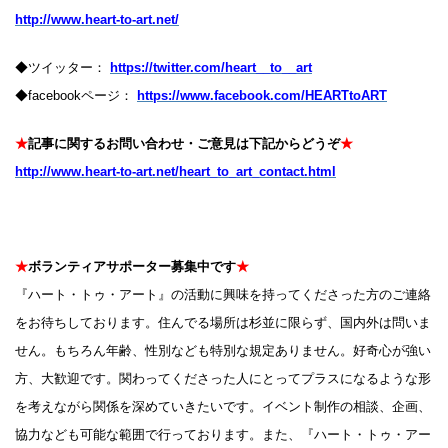
http://www.heart-to-art.net/
◆ツイッター：
https://twitter.com/heart__to__art
◆facebookページ：
https://www.facebook.com/HEARTtoART
★
記事に関するお問い合わせ・ご意見は下記からどうぞ
★
http://www.heart-to-art.net/heart_to_art_contact.html
★
ボランティアサポーター募集中です
★
『ハート・トゥ・アート』の活動に興味を持ってくださった方のご連絡
をお待ちしております。住んでる場所は杉並に限らず、国内外は問いま
せん。もちろん年齢、性別なども特別な規定ありません。好奇心が強い
方、大歓迎です。関わってくださった人にとってプラスになるような形
を考えながら関係を深めていきたいです。イベント制作の相談、企画、
協力なども可能な範囲で行っております。また、『ハート・トゥ・アー