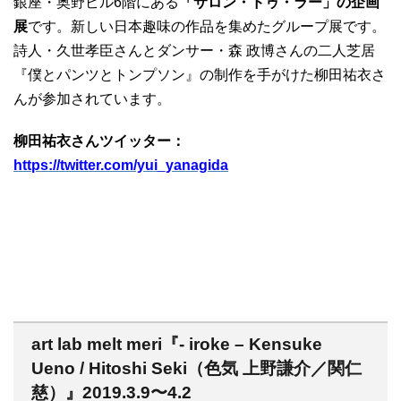
銀座・奥野ビル6階にある
「サロン・ドゥ・ラー」の企画
展
です。新しい日本趣味の作品を集めたグループ展です。
詩人・久世孝臣さんとダンサー・森 政博さんの二人芝居
『僕とパンツとトンプソン』の制作を手がけた柳田祐衣さ
んが参加されています。
柳田祐衣さんツイッター：
https://twitter.com/yui_yanagida
art lab melt meri『- iroke – Kensuke
Ueno / Hitoshi Seki（色気 上野謙介／関仁
慈）』2019.3.9〜4.2