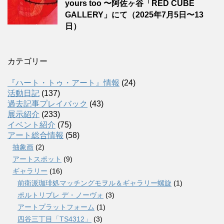
yours too 〜阿佐ヶ谷「RED CUBE
GALLERY」にて（2025年7月5日〜13
日）
カテゴリー
『ハート・トゥ・アート』情報
(24)
活動日記
(137)
過去記事プレイバック
(43)
展示紹介
(233)
イベント紹介
(75)
アート総合情報
(58)
抽象画
(2)
アートスポット
(9)
ギャラリー
(16)
前衛派珈琲処マッチングモヲル＆ギャラリー螺旋
(1)
ポルトリブレ デ・ノーヴォ
(3)
アートプラットフォーム
(1)
四谷三丁目「TS4312」
(3)