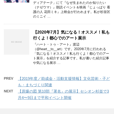
ディアテーク」にて『なぜ生まれたのか知りたい
（ナゼウマ）』朗読イベント＆映画『じょっぱり 看
護の人 花田ミキ』上映会が行われます。私が杉並区
のミニイ …
【2020年7月】気になる！オススメ！私も
行くよ！都心でのアート展示
『ハート・トゥ・アート』渡辺
（@heart__to__art）です。2020年7月に行われる
「気になる！オススメ！私も行くよ！都心でのアー
ト展示」を紹介する記事です。私が書いた紹介記事
や気になる展示 …
PREV
【2019年度／助成金・活動支援情報】文化芸術・子ど
も・まちづくり関連
NEXT
【原爆の図 第10部『署名』の展示】セシオン杉並で3
月4〜9日まで平和イベント開催