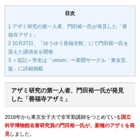
目次
1
アザミ研究の第一人者、門田裕一氏が発見した「善
福寺アザミ」
2
10月27日、「ゆうゆう善福寺館」にて門田裕一氏を
迎えた講演会を開催
3
＜追記＞学名は「verum」〜新聞サークル「東女瓦
版」に詳細掲載
アザミ研究の第一人者、門田裕一氏が発見
した「善福寺アザミ」
2016年から東京女子大で非常勤講師をつとめている
国立
科学博物館名誉研究員の門田裕一氏が、新種のアザミを発
見
しました。