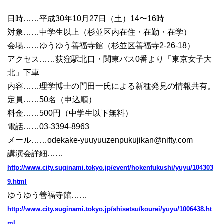
日時……平成30年10月27日（土）14〜16時
対象……中学生以上（杉並区内在住・在勤・在学）
会場……ゆうゆう善福寺館（杉並区善福寺2-26-18）
アクセス……荻窪駅北口・関東バス0番より「東京女子大
北」下車
内容……理学博士の門田一氏による新種発見の情報共有。
定員……50名（申込順）
料金……500円（中学生以下無料）
電話……03-3394-8963
メール……odekake-yuuyuuzenpukujikan@nifty.com
講演会詳細……
http://www.city.suginami.tokyo.jp/event/hokenfukushi/yuyu/104303
9.html
ゆうゆう善福寺館……
http://www.city.suginami.tokyo.jp/shisetsu/kourei/yuyu/1006438.ht
ml