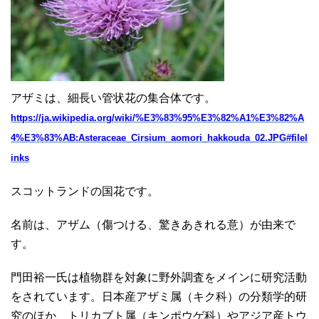
アザミは、細長い管状花の集合体です。
https://ja.wikipedia.org/wiki/%E3%83%95%E3%82%A1%E3%82%A
4%E3%83%AB:Asteraceae_Cirsium_aomori_hakkouda_02.JPG#filel
inks
スコットランドの国花です。
名前は、アザム（傷つける、驚きあきれる意）が由来で
す。
門田裕一氏は植物群を対象に野外調査をメインに研究活動
をされています。日本産アザミ属（キク科）の分類学的研
究のほか、トリカブト属（キンポウゲ科）やアジア産トウ