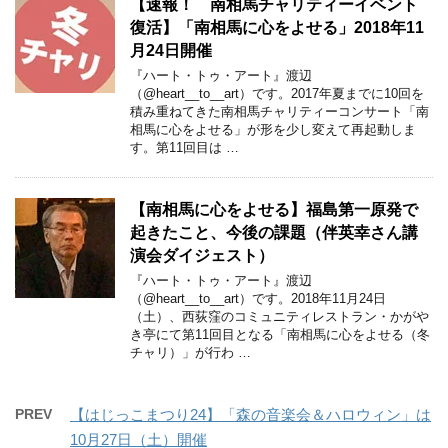
【速報！ 南相馬チャリティーイベント
復活】「南相馬に心をよせる」2018年11
月24日開催
『ハート・トゥ・アート』渡辺
（@heart__to__art）です。2017年夏までに10回を
積み重ねてきた南相馬チャリティーコンサート「南
相馬に心をよせる」が形を少し変えて再起動しま
す。第11回目は …
【南相馬に心をよせる】福島第一原発で
起きたこと、今後の課題（伴英幸さん講
演会ダイジェスト）
『ハート・トゥ・アート』渡辺
（@heart__to__art）です。2018年11月24日
（土）、西荻窪のコミュニティレストラン・かがや
き亭にて第11回目となる「南相馬に心をよせる（冬
チャリ）」が行わ …
PREV
【はじっこまつり24】「森の音楽会＆ハロウィン」は
10月27日（土）開催