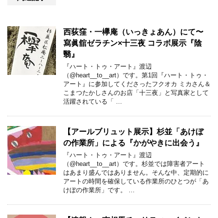
西荻窪・一欅庵（いっきょあん）にて〜
寫眞舘ゼラチン×十三夜 コラボ展示『陰
翳』
『ハート・トゥ・アート』渡辺
（@heart__to__art）です。第1回『ハート・トゥ・
アート』に参加してくださったフクオカ ミカさん＆
こまつたかしさんのお店「十三夜」と写真家として
活躍されている「 …
【アールブリュット展示】杉並「あけぼ
の作業所」による『かがやきに出会う』
『ハート・トゥ・アート』渡辺
（@heart__to__art）です。杉並では障害者アート
はあまり盛んではありません。そんな中、定期的に
アートの時間を確保している作業所のひとつが「あ
けぼの作業所」です。 …