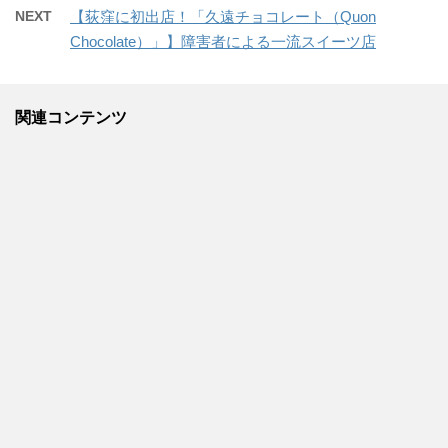
NEXT
【荻窪に初出店！「久遠チョコレート（Quon
Chocolate）」】障害者による一流スイーツ店
関連コンテンツ