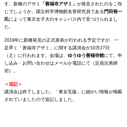
す。新種のアザミ
「善福寺アザミ」
が発見されたのをご存
じでしょうか。国立科学博物館名誉研究員である
門田裕一
氏
によって東京女子大のキャンパス内で見つけられまし
た。
2019年に新種発見の正式発表が行われる予定ですが、一
足早く「善福寺アザミ」に関する講演会が10月27日
（土）に行われます。会場は、
ゆうゆう善福寺館
にて。申
し込み・お問い合わせはメールか電話にて（定員次第締
切）。
＜追記＞
講演会は終了しました。「東女瓦版」に細かい情報が掲載
されていましたので追記しました。