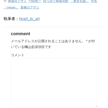
-
善福寺アザミ
,
門田裕一
,
ゆうゆう善福寺館
,
「東女瓦版」
,
学名
「verum」
,
新種のアザミ
執筆者：
heart_to_art
comment
メールアドレスが公開されることはありません。
*
が付
いている欄は必須項目です
コメント