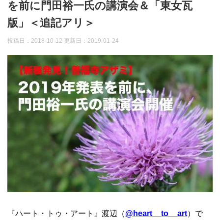
を前に門田裕一氏の講演会＆「東女瓦
版」＜追記アリ＞
投稿日：2018-10-12 更新日：
2019-01-24
『ハート・トゥ・アート』渡辺（
@heart__to__art
）で