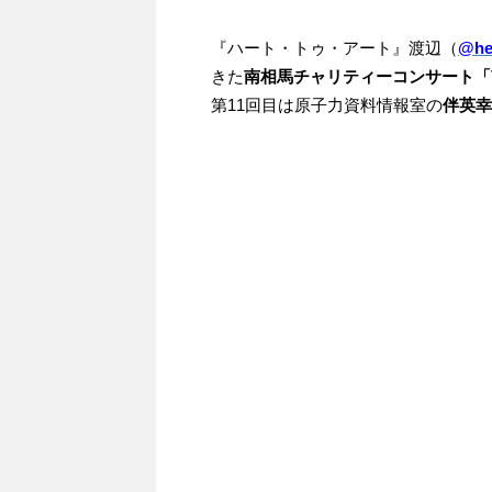
『ハート・トゥ・アート』渡辺（
@hea
きた
南相馬チャリティーコンサート「
第11回目は原子力資料情報室の
伴英幸