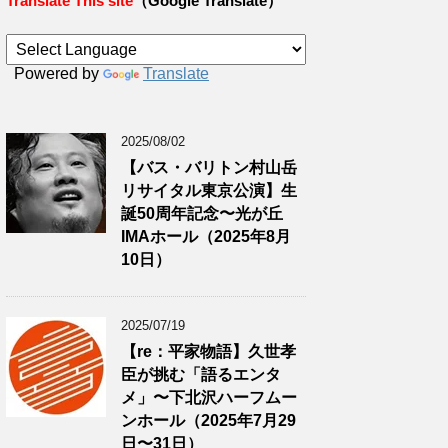
Translate This site
（Google Translate）
Powered by
Translate
2025/08/02
【バス・バリトン村山岳
リサイタル東京公演】生
誕50周年記念〜光が丘
IMAホール（2025年8月
10日）
2025/07/19
【re：平家物語】久世孝
臣が挑む「語るエンタ
メ」〜下北沢ハーフムー
ンホール（2025年7月29
日〜31日）