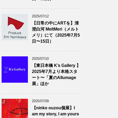
2025/07/12
【日常の中にARTを】清
澄白河 MeltMeri（メルト
メリ）にて（2025年7月5
日〜15日）
2025/07/10
【東日本橋 K’s Gallery 】
2025年7月より本格スタ
ート〜「夏のAllumage
展」ほか
2025/07/09
【ninko ouzou個展】I
am my story, I am yours