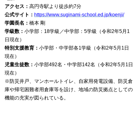
アクセス：
高円寺駅より徒歩約7分
公式サイト：
https://www.suginami-school.ed.jp/koenji/
学園長名：
橋本 剛
学級数：
小学部：18学級／中学部：5学級（令和2年5月1
日現在）
特別支援教育：
小学部・中学部各1学級（令和2年5月1日
現在）
児童生徒数：
小学部492名・中学部142名（令和2年5月1日
現在）
※防災井戸、マンホールトイレ、自家用発電設備、防災倉
庫や帰宅困難者用倉庫等を設け、地域の防災拠点としての
機能の充実が図られている。