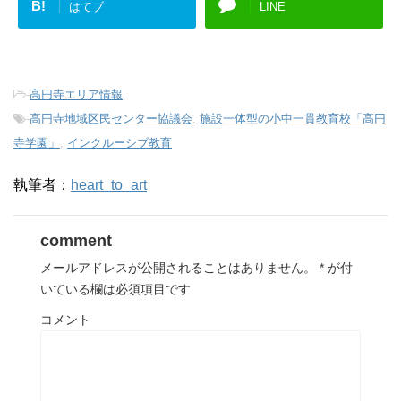
B!
はてブ
LINE
-
高円寺エリア情報
-
高円寺地域区民センター協議会
,
施設一体型の小中一貫教育校「高円
寺学園」
,
インクルーシブ教育
執筆者：
heart_to_art
comment
メールアドレスが公開されることはありません。
*
が付
いている欄は必須項目です
コメント