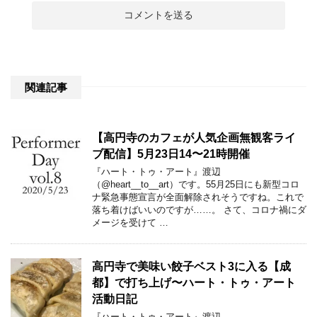
関連記事
【高円寺のカフェが人気企画無観客ライ
ブ配信】5月23日14〜21時開催
『ハート・トゥ・アート』渡辺
（@heart__to__art）です。55月25日にも新型コロ
ナ緊急事態宣言が全面解除されそうですね。これで
落ち着けばいいのですが……。 さて、コロナ禍にダ
メージを受けて …
高円寺で美味い餃子ベスト3に入る【成
都】で打ち上げ〜ハート・トゥ・アート
活動日記
『ハート・トゥ・アート』渡辺