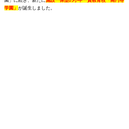
園」に続き、新たに
施設一体型の小中一貫教育校「高円寺
学園」
が誕生しました。