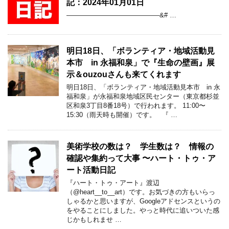
記：2024年01月01日
——————————————&# …
明日18日、「ボランティア・地域活動見
本市 in 永福和泉」で『生命の壁画』展
示＆ouzouさんも来てくれます
明日18日、「ボランティア・地域活動見本市 in 永
福和泉」が永福和泉地域区民センター（東京都杉並
区和泉3丁目8番18号）で行われます。 11:00〜
15:30（雨天時も開催）です。 『 …
美術学校の数は？ 学生数は？ 情報の
確認や集約って大事 〜ハート・トゥ・ア
ート活動日記
『ハート・トゥ・アート』渡辺
（@heart__to__art）です。お気づきの方もいらっ
しゃるかと思いますが、Googleアドセンスというの
をやることにしました。やっと時代に追いついた感
じかもしれませ …