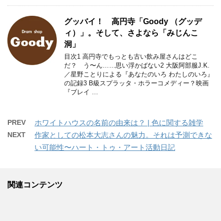
グッバイ！ 高円寺「Goody （グッデ
ィ）」。そして、さよなら「みじんこ
洞」
目次1 高円寺でもっとも古い飲み屋さんはどこ
だ？ う〜ん……思い浮かばない2 大阪阿部服J.K.
／星野ことりによる『あなたのいろ わたしのいろ』
の記録3 B級スプラッタ・ホラーコメディー？映画
『ブレイ …
PREV
ホワイトハウスの名前の由来は？ | 色に関する雑学
NEXT
作家としての松本大志さんの魅力。それは予測できな
い可能性〜ハート・トゥ・アート活動日記
関連コンテンツ