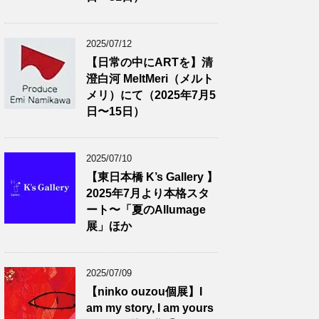
2025/07/12
【日常の中にARTを】清
澄白河 MeltMeri（メルト
メリ）にて（2025年7月5
日〜15日）
2025/07/10
【東日本橋 K’s Gallery 】
2025年7月より本格スタ
ート〜「夏のAllumage
展」ほか
2025/07/09
【ninko ouzou個展】I
am my story, I am yours