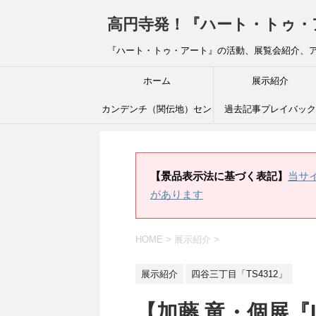
高円寺発！『ハート・トゥ・アート』ブ
『ハート・トゥ・アート』の活動、展覧会紹介、
ホーム
展示紹介
カンデンチ（関伝地）セン
過去記事プレイバック
ター
【景品表示法に基づく表記】
当サ
があります
HOME
>
展示紹介
>
展示紹介
四谷三丁目「TS4312」
【加藤 竜・個展『L