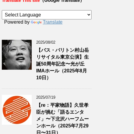
Translate This site
（Google Translate）
Powered by
Translate
2025/08/02
【バス・バリトン村山岳
リサイタル東京公演】生
誕50周年記念〜光が丘
IMAホール（2025年8月
10日）
2025/07/19
【re：平家物語】久世孝
臣が挑む「語るエンタ
メ」〜下北沢ハーフムー
ンホール（2025年7月29
日〜31日）