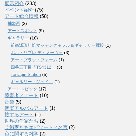
展示紹介
(233)
イベント紹介
(75)
アート総合情報
(58)
抽象画
(2)
アートスポット
(9)
ギャラリー
(16)
前衛派珈琲処マッチングモヲル＆ギャラリー螺旋
(1)
ポルトリブレ デ・ノーヴォ
(3)
アートプラットフォーム
(1)
四谷三丁目「TS4312」
(3)
Terrapin Station
(5)
ギャルリー・ジュイエ
(1)
アートトピック
(17)
障害者とアート
(10)
音楽
(5)
音楽アルバムアート
(1)
旅するアート
(1)
世界の作家たち
(2)
芸術家たちエピソードと名言
(2)
色に関する雑学
(2)