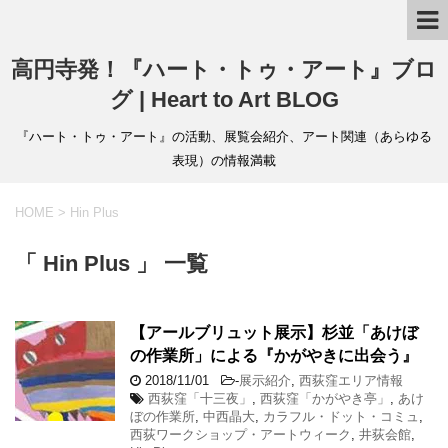
高円寺発！『ハート・トゥ・アート』ブロ
グ | Heart to Art BLOG
『ハート・トゥ・アート』の活動、展覧会紹介、アート関連（あらゆる
表現）の情報満載
HOME
>
Hin Plus
「 Hin Plus 」 一覧
【アールブリュット展示】杉並「あけぼ
の作業所」による『かがやきに出会う』
2018/11/01
-
展示紹介
,
西荻窪エリア情報
西荻窪「十三夜」
,
西荻窪「かがやき亭」
,
あけ
ぼの作業所
,
中西晶大
,
カラフル・ドット・コミュ
,
西荻ワークショップ・アートウィーク
,
井荻会館
,