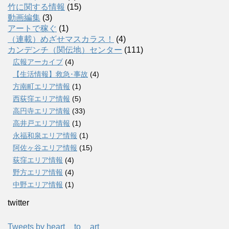
竹に関する情報
(15)
動画編集
(3)
アートで稼ぐ
(1)
（連載）めざせマスカラス！
(4)
カンデンチ（関伝地）センター
(111)
広報アーカイブ
(4)
【生活情報】救急･事故
(4)
方南町エリア情報
(1)
西荻窪エリア情報
(5)
高円寺エリア情報
(33)
高井戸エリア情報
(1)
永福和泉エリア情報
(1)
阿佐ヶ谷エリア情報
(15)
荻窪エリア情報
(4)
野方エリア情報
(4)
中野エリア情報
(1)
twitter
Tweets by heart__to__art