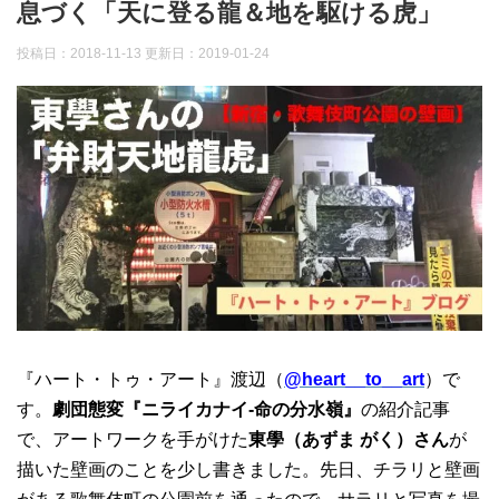
息づく「天に登る龍＆地を駆ける虎」
投稿日：2018-11-13 更新日：
2019-01-24
『ハート・トゥ・アート』渡辺（
@heart__to__art
）で
す。
劇団態変『ニライカナイ-命の分水嶺』
の紹介記事
で、アートワークを手がけた
東學（あずま がく）さん
が
描いた壁画のことを少し書きました。先日、チラリと壁画