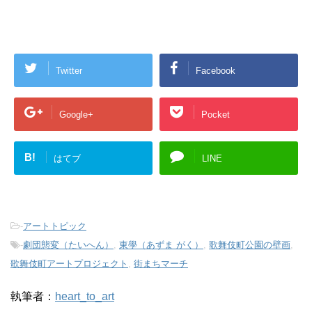
Twitter
Facebook
Google+
Pocket
B!
はてブ
LINE
-
アートトピック
-
劇団態変（たいへん）
,
東學（あずま がく）
,
歌舞伎町公園の壁画
,
歌舞伎町アートプロジェクト
,
街まちマーチ
執筆者：
heart_to_art