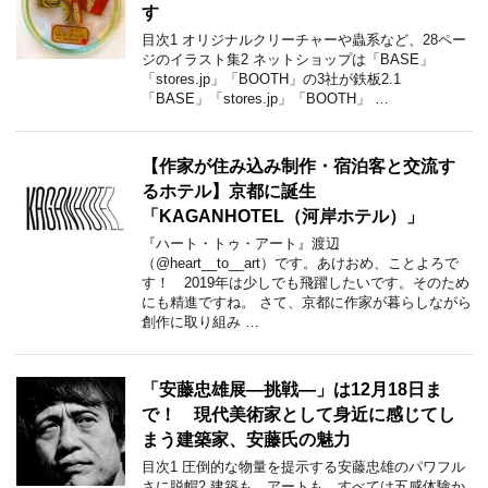
す
目次1 オリジナルクリーチャーや蟲系など、28ペー
ジのイラスト集2 ネットショップは「BASE」
「stores.jp」「BOOTH」の3社が鉄板2.1
「BASE」「stores.jp」「BOOTH」 …
【作家が住み込み制作・宿泊客と交流す
るホテル】京都に誕生
「KAGANHOTEL（河岸ホテル）」
『ハート・トゥ・アート』渡辺
（@heart__to__art）です。あけおめ、ことよろで
す！ 2019年は少しでも飛躍したいです。そのため
にも精進ですね。 さて、京都に作家が暮らしながら
創作に取り組み …
「安藤忠雄展―挑戦―」は12月18日ま
で！ 現代美術家として身近に感じてし
まう建築家、安藤氏の魅力
目次1 圧倒的な物量を提示する安藤忠雄のパワフル
さに脱帽2 建築も、アートも、すべては五感体験か