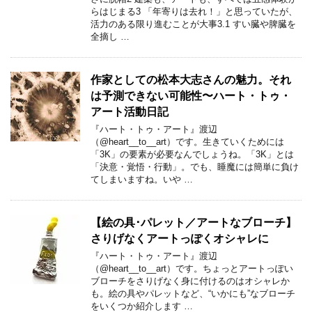
らはじまる3 「年寄りは去れ！」と思っていたが、
活力のある限り進むことが大事3.1 すい臓や脾臓を
全摘し …
作家としての松本大志さんの魅力。それ
は予測できない可能性〜ハート・トゥ・
アート活動日記
『ハート・トゥ・アート』渡辺
（@heart__to__art）です。生きていくためには
「3K」の要素が必要なんでしょうね。「3K」とは
「決意・覚悟・行動」。でも、睡魔には簡単に負け
てしまいますね。いや …
【絵の具･パレット／アートなブローチ】
さりげなくアートっぽくオシャレに
『ハート・トゥ・アート』渡辺
（@heart__to__art）です。ちょっとアートっぽい
ブローチをさりげなく身に付けるのはオシャレか
も。絵の具やパレットなど、“いかにも”なブローチ
をいくつか紹介します …