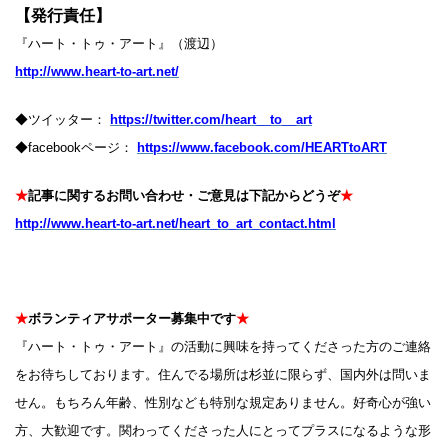
【発行責任】
『ハート・トゥ・アート』（渡辺）
http://www.heart-to-art.net/
◆ツイッター：
https://twitter.com/heart__to__art
◆facebookページ：
https://www.facebook.com/HEARTtoART
★
記事に関するお問い合わせ・ご意見は下記からどうぞ
★
http://www.heart-to-art.net/heart_to_art_contact.html
★
ボランティアサポーター募集中です
★
『ハート・トゥ・アート』の活動に興味を持ってくださった方のご連絡
をお待ちしております。住んでる場所は杉並に限らず、国内外は問いま
せん。もちろん年齢、性別なども特別な規定ありません。好奇心が強い
方、大歓迎です。関わってくださった人にとってプラスになるような形