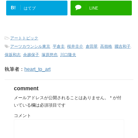
B!
はてブ
LINE
-
アートトピック
-
アーツカウンシル東京
,
平倉圭
,
桜井圭介
,
倉田翠
,
高嶺格
,
國吉和子
,
保坂和志
,
余越保子
,
塚原悠也
,
川口隆夫
執筆者：
heart_to_art
comment
メールアドレスが公開されることはありません。
*
が付
いている欄は必須項目です
コメント