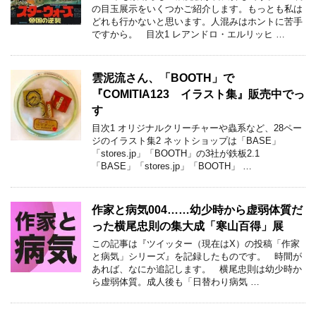
の目玉展示をいくつかご紹介します。もっとも私は
どれも行かないと思います。人混みはホントに苦手
ですから。 目次1 レアンドロ・エルリッヒ …
雲泥流さん、「BOOTH」で
『COMITIA123 イラスト集』販売中でっ
す
目次1 オリジナルクリーチャーや蟲系など、28ペー
ジのイラスト集2 ネットショップは「BASE」
「stores.jp」「BOOTH」の3社が鉄板2.1
「BASE」「stores.jp」「BOOTH」 …
作家と病気004……幼少時から虚弱体質だ
った横尾忠則の集大成「寒山百得」展
この記事は『ツイッター（現在はX）の投稿「作家
と病気」シリーズ』を記録したものです。 時間が
あれば、なにか追記します。 横尾忠則は幼少時か
ら虚弱体質。成人後も「日替わり病気 …