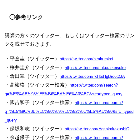
◯参考リンク
講師の方々のツイッター、もしくはツイッター検索のリン
クを載せておきます。
・平倉圭（ツイッター）
https://twitter.com/hirakurakei
・桜井圭介（ツイッター）
https://twitter.com/sakuraikeisuke
・倉田翠（ツイッター）
https://twitter.com/fxHtoHgBro6t2JA
・高嶺格（ツイッター検索）
https://twitter.com/search?
q=%E9%AB%98%E5%B6%BA%E6%A0%BC&src=typed_query
・國吉和子（ツイッター検索）
https://twitter.com/search?
q=%E5%9C%8B%E5%90%89%E5%92%8C%E5%AD%90&src=typed
_query
・保坂和志（ツイッター）
https://twitter.com/HosakakazushiO
・余越保子（ツイッター検索）
https://twitter.com/search?