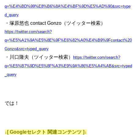
q=%E4%BD%99%E8%B6%8A%E4%BF%9D%E5%AD%90&src=type
d_query
・塚原悠也 contact Gonzo（ツイッター検索）
https://twitter.com/search?
q=%E5%A1%9A%E5%8E%9F%E6%82%A0%E4%B9%9Fcontact%20
Gonzo&src=typed_query
・川口隆夫（ツイッター検索）
https://twitter.com/search?
q=%E5%B7%9D%E5%8F%A3%E9%9A%86%E5%A4%AB&src=typed
_query
では！
↓[ Googleセレクト 関連コンテンツ ]↓