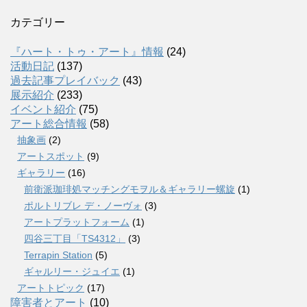
カテゴリー
『ハート・トゥ・アート』情報
(24)
活動日記
(137)
過去記事プレイバック
(43)
展示紹介
(233)
イベント紹介
(75)
アート総合情報
(58)
抽象画
(2)
アートスポット
(9)
ギャラリー
(16)
前衛派珈琲処マッチングモヲル＆ギャラリー螺旋
(1)
ポルトリブレ デ・ノーヴォ
(3)
アートプラットフォーム
(1)
四谷三丁目「TS4312」
(3)
Terrapin Station
(5)
ギャルリー・ジュイエ
(1)
アートトピック
(17)
障害者とアート
(10)