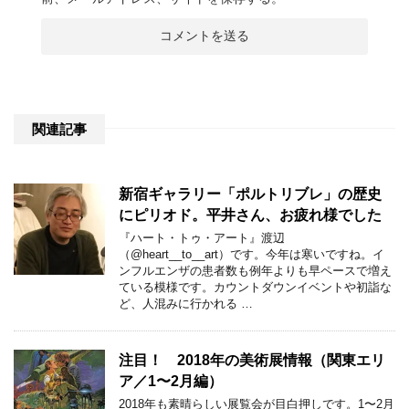
関連記事
新宿ギャラリー「ポルトリブレ」の歴史
にピリオド。平井さん、お疲れ様でした
『ハート・トゥ・アート』渡辺
（@heart__to__art）です。今年は寒いですね。イ
ンフルエンザの患者数も例年よりも早ペースで増え
ている模様です。カウントダウンイベントや初詣な
ど、人混みに行かれる …
注目！ 2018年の美術展情報（関東エリ
ア／1〜2月編）
2018年も素晴らしい展覧会が目白押しです。1〜2月