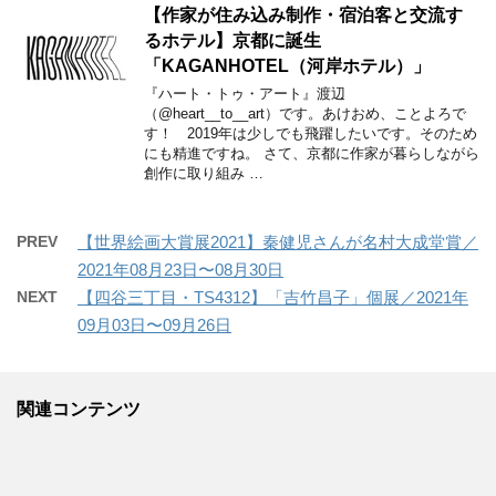
【作家が住み込み制作・宿泊客と交流す
るホテル】京都に誕生
「KAGANHOTEL（河岸ホテル）」
『ハート・トゥ・アート』渡辺
（@heart__to__art）です。あけおめ、ことよろで
す！ 2019年は少しでも飛躍したいです。そのため
にも精進ですね。 さて、京都に作家が暮らしながら
創作に取り組み …
PREV
【世界絵画大賞展2021】秦健児さんが名村大成堂賞／
2021年08月23日〜08月30日
NEXT
【四谷三丁目・TS4312】「吉竹昌子」個展／2021年
09月03日〜09月26日
関連コンテンツ