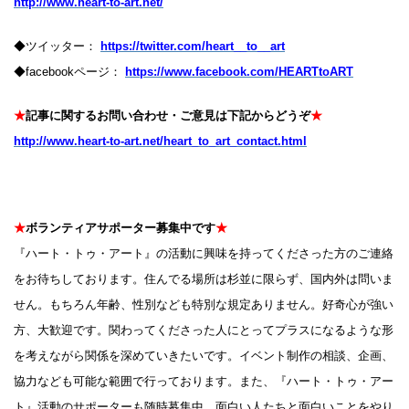
http://www.heart-to-art.net/
◆ツイッター：
https://twitter.com/heart__to__art
◆facebookページ：
https://www.facebook.com/HEARTtoART
★
記事に関するお問い合わせ・ご意見は下記からどうぞ
★
http://www.heart-to-art.net/heart_to_art_contact.html
★
ボランティアサポーター募集中です
★
『ハート・トゥ・アート』の活動に興味を持ってくださった方のご連絡
をお待ちしております。住んでる場所は杉並に限らず、国内外は問いま
せん。もちろん年齢、性別なども特別な規定ありません。好奇心が強い
方、大歓迎です。関わってくださった人にとってプラスになるような形
を考えながら関係を深めていきたいです。イベント制作の相談、企画、
協力なども可能な範囲で行っております。また、『ハート・トゥ・アー
ト』活動のサポーターも随時募集中。面白い人たちと面白いことをやり