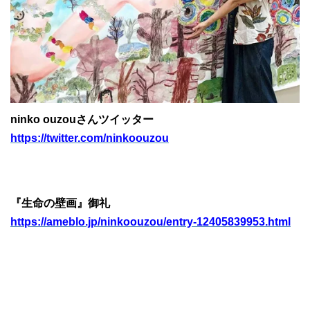
ninko ouzouさんツイッター
https://twitter.com/ninkoouzou
『生命の壁画』御礼
https://ameblo.jp/ninkoouzou/entry-12405839953.html