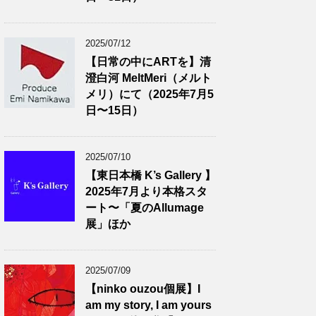
2025/07/12
【日常の中にARTを】清
澄白河 MeltMeri（メルト
メリ）にて（2025年7月5
日〜15日）
2025/07/10
【東日本橋 K’s Gallery 】
2025年7月より本格スタ
ート〜「夏のAllumage
展」ほか
2025/07/09
【ninko ouzou個展】I
am my story, I am yours