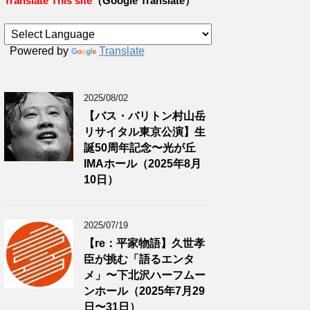
Translate This site
（Google Translate）
Powered by
Translate
2025/08/02
【バス・バリトン村山岳
リサイタル東京公演】生
誕50周年記念〜光が丘
IMAホール（2025年8月
10日）
2025/07/19
【re：平家物語】久世孝
臣が挑む「語るエンタ
メ」〜下北沢ハーフムー
ンホール（2025年7月29
日〜31日）