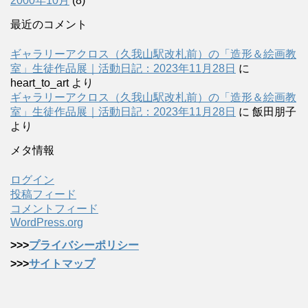
2000年10月
(8)
最近のコメント
ギャラリーアクロス（久我山駅改札前）の「造形＆絵画教
室」生徒作品展｜活動日記：2023年11月28日
に
heart_to_art
より
ギャラリーアクロス（久我山駅改札前）の「造形＆絵画教
室」生徒作品展｜活動日記：2023年11月28日
に
飯田朋子
より
メタ情報
ログイン
投稿フィード
コメントフィード
WordPress.org
>>>
プライバシーポリシー
>>>
サイトマップ