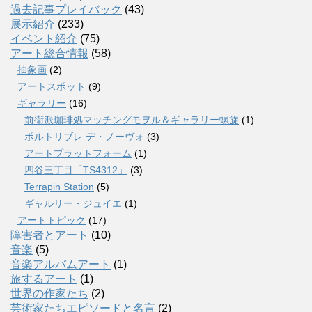
過去記事プレイバック
(43)
展示紹介
(233)
イベント紹介
(75)
アート総合情報
(58)
抽象画
(2)
アートスポット
(9)
ギャラリー
(16)
前衛派珈琲処マッチングモヲル＆ギャラリー螺旋
(1)
ポルトリブレ デ・ノーヴォ
(3)
アートプラットフォーム
(1)
四谷三丁目「TS4312」
(3)
Terrapin Station
(5)
ギャルリー・ジュイエ
(1)
アートトピック
(17)
障害者とアート
(10)
音楽
(5)
音楽アルバムアート
(1)
旅するアート
(1)
世界の作家たち
(2)
芸術家たちエピソードと名言
(2)