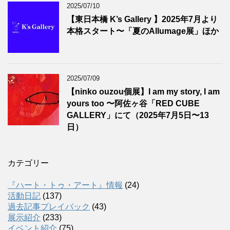
2025/07/10
【東日本橋 K’s Gallery 】2025年7月より
本格スタート〜「夏のAllumage展」ほか
2025/07/09
【ninko ouzou個展】I am my story, I am
yours too 〜阿佐ヶ谷「RED CUBE
GALLERY」にて（2025年7月5日〜13
日）
カテゴリー
『ハート・トゥ・アート』情報
(24)
活動日記
(137)
過去記事プレイバック
(43)
展示紹介
(233)
イベント紹介
(75)