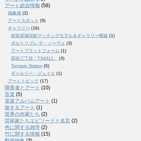
アート総合情報
(58)
抽象画
(2)
アートスポット
(9)
ギャラリー
(16)
前衛派珈琲処マッチングモヲル＆ギャラリー螺旋
(1)
ポルトリブレ デ・ノーヴォ
(3)
アートプラットフォーム
(1)
四谷三丁目「TS4312」
(3)
Terrapin Station
(5)
ギャルリー・ジュイエ
(1)
アートトピック
(17)
障害者とアート
(10)
音楽
(5)
音楽アルバムアート
(1)
旅するアート
(1)
世界の作家たち
(2)
芸術家たちエピソードと名言
(2)
色に関する雑学
(2)
竹に関する情報
(15)
動画編集
(3)