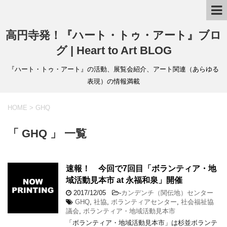
高円寺発！『ハート・トゥ・アート』ブロ
グ | Heart to Art BLOG
『ハート・トゥ・アート』の活動、展覧会紹介、アート関連（あらゆる
表現）の情報満載
HOME
>
GHQ
「 GHQ 」 一覧
速報！ 今回で7回目「ボランティア・地
域活動見本市 at 永福和泉」開催
2017/12/05
-
カンデンチ（関伝地）センター
GHQ
,
社協
,
ボランティアセンター
,
社会福祉協
議会
,
ボランティア・地域活動見本市
「ボランティア・地域活動見本市」は杉並ボランテ