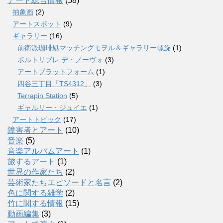
アート総合情報
(58)
抽象画
(2)
アートスポット
(9)
ギャラリー
(16)
前衛派珈琲処マッチングモヲル＆ギャラリー螺旋
(1)
ポルトリブレ デ・ノーヴォ
(3)
アートプラットフォーム
(1)
四谷三丁目「TS4312」
(3)
Terrapin Station
(5)
ギャルリー・ジュイエ
(1)
アートトピック
(17)
障害者とアート
(10)
音楽
(5)
音楽アルバムアート
(1)
旅するアート
(1)
世界の作家たち
(2)
芸術家たちエピソードと名言
(2)
色に関する雑学
(2)
竹に関する情報
(15)
動画編集
(3)