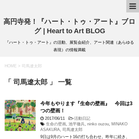
高円寺発！『ハート・トゥ・アート』ブロ
グ | Heart to Art BLOG
『ハート・トゥ・アート』の活動、展覧会紹介、アート関連（あらゆる
表現）の情報満載
HOME
>
司馬遼太郎
「 司馬遼太郎 」 一覧
今年もやります『生命の壁画』 今回は3
つの壁画！
2017/06/11
-
活動日記
生命の壁画
,
池平徹兵
,
ninko ouzou
,
MINAKO
ASAKURA
,
司馬遼太郎
9日は9月のハート16の打ち合わせ。昨年に続き、