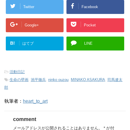
Twitter
Facebook
Google+
Pocket
B!
はてブ
LINE
-
活動日記
-
生命の壁画
,
池平徹兵
,
ninko ouzou
,
MINAKO ASAKURA
,
司馬遼太
郎
執筆者：
heart_to_art
comment
メールアドレスが公開されることはありません。
*
が付