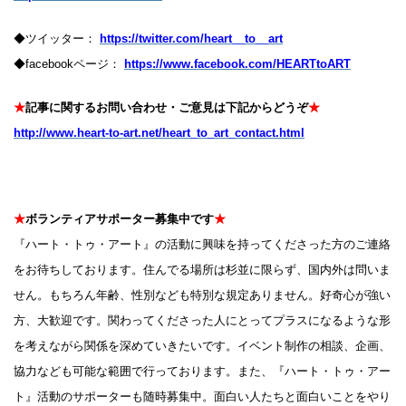
◆ツイッター：
https://twitter.com/heart__to__art
◆facebookページ：
https://www.facebook.com/HEARTtoART
★
記事に関するお問い合わせ・ご意見は下記からどうぞ
★
http://www.heart-to-art.net/heart_to_art_contact.html
★
ボランティアサポーター募集中です
★
『ハート・トゥ・アート』の活動に興味を持ってくださった方のご連絡
をお待ちしております。住んでる場所は杉並に限らず、国内外は問いま
せん。もちろん年齢、性別なども特別な規定ありません。好奇心が強い
方、大歓迎です。関わってくださった人にとってプラスになるような形
を考えながら関係を深めていきたいです。イベント制作の相談、企画、
協力なども可能な範囲で行っております。また、『ハート・トゥ・アー
ト』活動のサポーターも随時募集中。面白い人たちと面白いことをやり