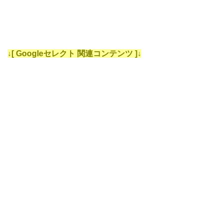
↓[ Googleセレクト 関連コンテンツ ]↓