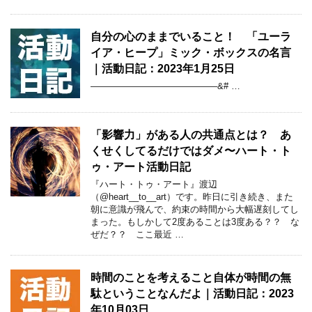
自分の心のままでいること！ 「ユーラ
イア・ヒープ」ミック・ボックスの名言
｜活動日記：2023年1月25日
——————————————&# …
「影響力」がある人の共通点とは？ あ
くせくしてるだけではダメ〜ハート・ト
ゥ・アート活動日記
『ハート・トゥ・アート』渡辺
（@heart__to__art）です。昨日に引き続き、また
朝に意識が飛んで、約束の時間から大幅遅刻してし
まった。もしかして2度あることは3度ある？？ な
ぜだ？？ ここ最近 …
時間のことを考えること自体が時間の無
駄ということなんだよ｜活動日記：2023
年10月03日