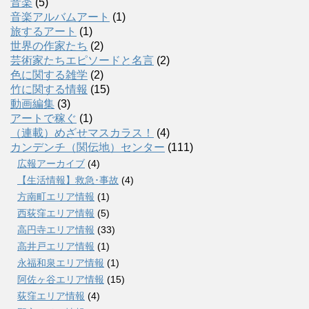
音楽
(5)
音楽アルバムアート
(1)
旅するアート
(1)
世界の作家たち
(2)
芸術家たちエピソードと名言
(2)
色に関する雑学
(2)
竹に関する情報
(15)
動画編集
(3)
アートで稼ぐ
(1)
（連載）めざせマスカラス！
(4)
カンデンチ（関伝地）センター
(111)
広報アーカイブ
(4)
【生活情報】救急･事故
(4)
方南町エリア情報
(1)
西荻窪エリア情報
(5)
高円寺エリア情報
(33)
高井戸エリア情報
(1)
永福和泉エリア情報
(1)
阿佐ヶ谷エリア情報
(15)
荻窪エリア情報
(4)