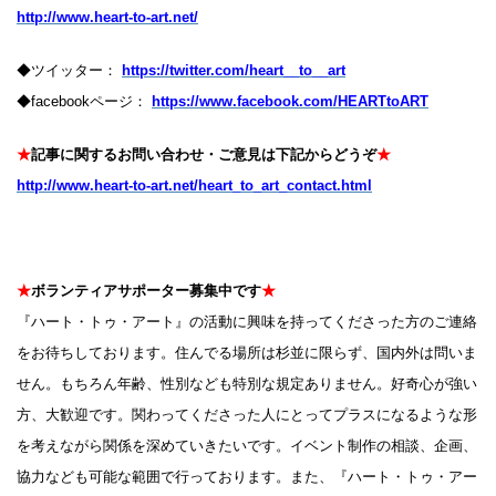
http://www.heart-to-art.net/
◆ツイッター：
https://twitter.com/heart__to__art
◆facebookページ：
https://www.facebook.com/HEARTtoART
★
記事に関するお問い合わせ・ご意見は下記からどうぞ
★
http://www.heart-to-art.net/heart_to_art_contact.html
★
ボランティアサポーター募集中です
★
『ハート・トゥ・アート』の活動に興味を持ってくださった方のご連絡
をお待ちしております。住んでる場所は杉並に限らず、国内外は問いま
せん。もちろん年齢、性別なども特別な規定ありません。好奇心が強い
方、大歓迎です。関わってくださった人にとってプラスになるような形
を考えながら関係を深めていきたいです。イベント制作の相談、企画、
協力なども可能な範囲で行っております。また、『ハート・トゥ・アー