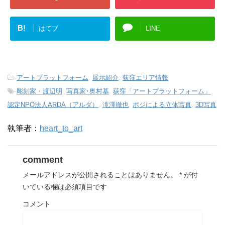
B!
はてブ
LINE
-
アートプラットフォーム
,
展示紹介
,
荻窪エリア情報
-
彫刻家・渡辺明
,
写真家･奥村基
,
荻窪「アートプラットフォーム」
,
認定NPO法人ARDA（アルダ）
,
滝澤徹也
,
ポジによる立体写真
,
3D写真
執筆者：
heart_to_art
comment
メールアドレスが公開されることはありません。
*
が付
いている欄は必須項目です
コメント