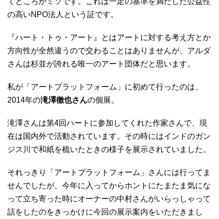
てところがミソです。これは一定の基準を満たした公益性
の高いNPO法人という証です。
『ハート・トゥ・アート』とはアートに対する考え方とか
方向性が全然違うので交わることはありませんが、アルダ
さんは杉並が誇れる唯一のアート団体だと思います。
私が「アートプラットフォーム」に初めて行ったのは、
2014年の
滝澤徹也さん
の個展。
滝澤さんは第4回ハートに参加してくれた作家さんで、現
在は国内外で活動されています。その時にはインドのガン
ジス川で和紙を梳いたときの様子を展示されていました。
それっきり「アートプラットフォーム」さんには行ってま
せんでしたが、今年に入ってからホントにたまたま気にな
って立ち寄った時にオーナーの中村さんがいらっしゃって
話をしたのをきっかけに今回の展示案内をいただきまし