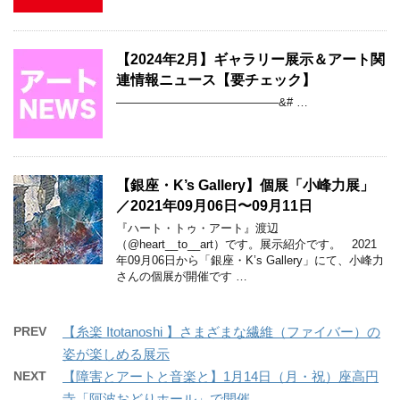
【2024年2月】ギャラリー展示＆アート関
連情報ニュース【要チェック】
——————————————&# …
【銀座・K’s Gallery】個展「小峰力展」
／2021年09月06日〜09月11日
『ハート・トゥ・アート』渡辺
（@heart__to__art）です。展示紹介です。 2021
年09月06日から「銀座・K’s Gallery」にて、小峰力
さんの個展が開催です …
PREV
【糸楽 Itotanoshi 】さまざまな繊維（ファイバー）の
姿が楽しめる展示
NEXT
【障害とアートと音楽と】1月14日（月・祝）座高円
寺「阿波おどりホール」で開催