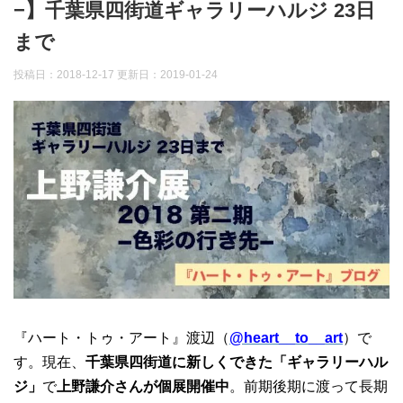
−】千葉県四街道ギャラリーハルジ 23日
まで
投稿日：2018-12-17 更新日：
2019-01-24
『ハート・トゥ・アート』渡辺（
@heart__to__art
）で
す。現在、
千葉県四街道に新しくできた「ギャラリーハル
ジ」
で
上野謙介さんが個展開催中
。前期後期に渡って長期