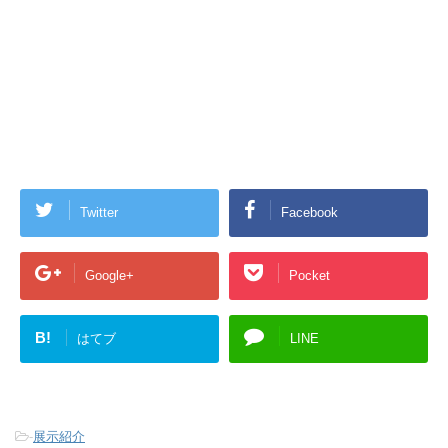
Twitter
Facebook
Google+
Pocket
B!
はてブ
LINE
-
展示紹介