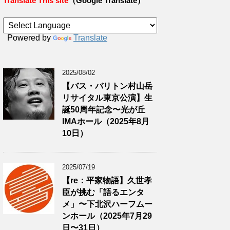
Translate This site
（Google Translate）
Powered by
Translate
2025/08/02
【バス・バリトン村山岳
リサイタル東京公演】生
誕50周年記念〜光が丘
IMAホール（2025年8月
10日）
2025/07/19
【re：平家物語】久世孝
臣が挑む「語るエンタ
メ」〜下北沢ハーフムー
ンホール（2025年7月29
日〜31日）