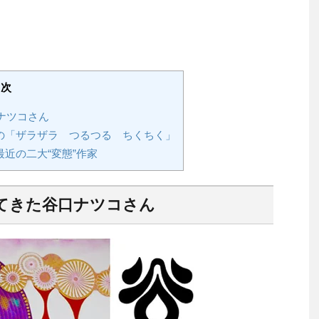
目次
ナツコさん
の「ザラザラ つるつる ちくちく」
近の二大“変態”作家
ってきた谷口ナツコさん