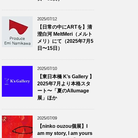
2025/07/12
【日常の中にARTを】清
澄白河 MeltMeri（メルト
メリ）にて（2025年7月5
日〜15日）
2025/07/10
【東日本橋 K’s Gallery 】
2025年7月より本格スタ
ート〜「夏のAllumage
展」ほか
2025/07/09
【ninko ouzou個展】I
am my story, I am yours