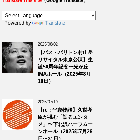
Translate This site
（Google Translate）
Powered by
Translate
2025/08/02
【バス・バリトン村山岳
リサイタル東京公演】生
誕50周年記念〜光が丘
IMAホール（2025年8月
10日）
2025/07/19
【re：平家物語】久世孝
臣が挑む「語るエンタ
メ」〜下北沢ハーフムー
ンホール（2025年7月29
日〜31日）