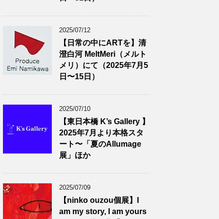
2025/07/12
【日常の中にARTを】清
澄白河 MeltMeri（メルト
メリ）にて（2025年7月5
日〜15日）
2025/07/10
【東日本橋 K’s Gallery 】
2025年7月より本格スタ
ート〜「夏のAllumage
展」ほか
2025/07/09
【ninko ouzou個展】I
am my story, I am yours