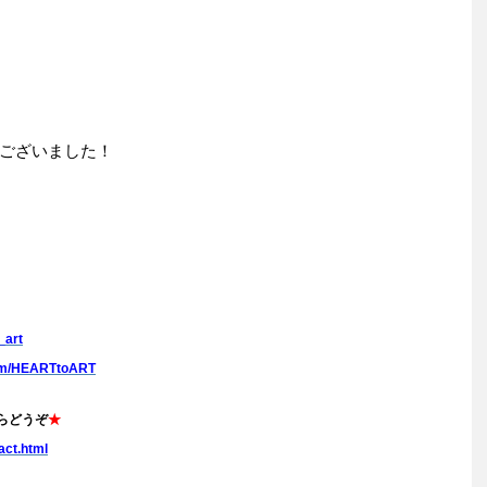
ございました！
_art
com/HEARTtoART
らどうぞ
★
act.html