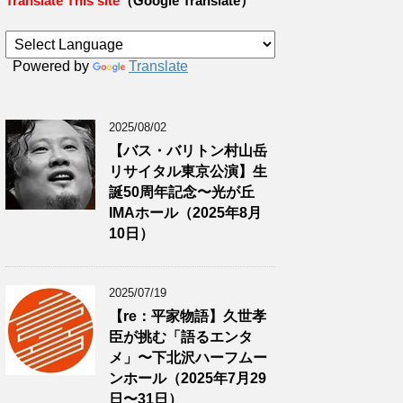
Translate This site
（Google Translate）
Powered by
Translate
2025/08/02
【バス・バリトン村山岳
リサイタル東京公演】生
誕50周年記念〜光が丘
IMAホール（2025年8月
10日）
2025/07/19
【re：平家物語】久世孝
臣が挑む「語るエンタ
メ」〜下北沢ハーフムー
ンホール（2025年7月29
日〜31日）