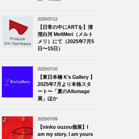
2025/07/12
【日常の中にARTを】清
澄白河 MeltMeri（メルト
メリ）にて（2025年7月5
日〜15日）
2025/07/10
【東日本橋 K’s Gallery 】
2025年7月より本格スタ
ート〜「夏のAllumage
展」ほか
2025/07/09
【ninko ouzou個展】I
am my story, I am yours