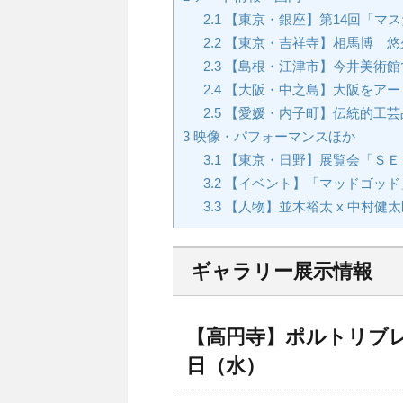
2.1
【東京・銀座】第14回「マ
2.2
【東京・吉祥寺】相馬博 悠
2.3
【島根・江津市】今井美術館で
2.4
【大阪・中之島】大阪をアー
2.5
【愛媛・内子町】伝統的工芸
3
映像・パフォーマンスほか
3.1
【東京・日野】展覧会「ＳＥ
3.2
【イベント】「マッドゴッド」
3.3
【人物】並木裕太 x 中村健太郎
ギャラリー展示情報
【高円寺】ポルトリブレ：2
日（水）