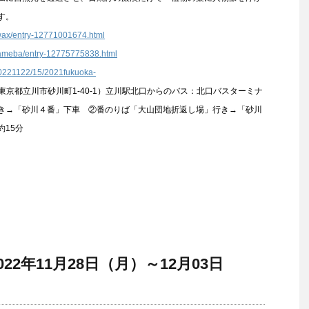
す。
xwax/entry-12771001674.html
-ameba/entry-12775775838.html
/20221122/15/2021fukuoka-
東京都立川市砂川町1-40-1）立川駅北口からのバス：北口バスターミナ
き→「砂川４番」下車 ②番のりば「大山団地折返し場」行き→「砂川
15分
：2022年11月28日（月）～12月03日