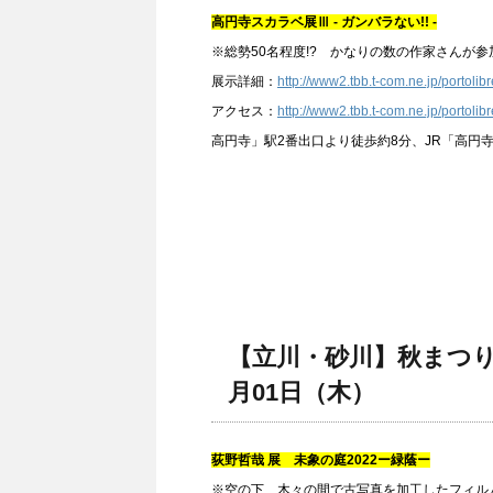
高円寺スカラベ展Ⅲ ‐ ガンバラない!! ‐
※総勢50名程度!? かなりの数の作家さんが
展示詳細：
http://www2.tbb.t-com.ne.jp/portolibr
アクセス：
http://www2.tbb.t-com.ne.jp/portolibr
高円寺」駅2番出口より徒歩約8分、JR「高円
【立川・砂川】秋まつりひ
月01日（木）
荻野哲哉 展 未象の庭2022ー緑蔭ー
※空の下、木々の間で古写真を加工したフィル