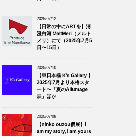
2025/07/12
【日常の中にARTを】清
澄白河 MeltMeri（メルト
メリ）にて（2025年7月5
日〜15日）
2025/07/10
【東日本橋 K’s Gallery 】
2025年7月より本格スタ
ート〜「夏のAllumage
展」ほか
2025/07/09
【ninko ouzou個展】I
am my story, I am yours