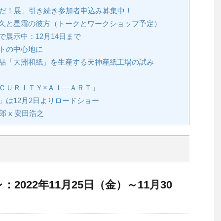
スだ！展」引き続き参加者申込み募集中！
久と星霜の彼方（トークとワークショップ予定）
展示中：12月14日まで
トの中心地に
品「大洲和紙」を生産する天神産紙工場の試み
ＣＵＲＩＴＹ×ＡＩ―ＡＲＴ」
は12月2日よりロードショー
 x 安田浩之
022年11月25日（金）～11月30