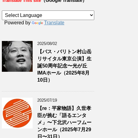
Translate This site
（Google Translate）
Powered by
Translate
2025/08/02
【バス・バリトン村山岳
リサイタル東京公演】生
誕50周年記念〜光が丘
IMAホール（2025年8月
10日）
2025/07/19
【re：平家物語】久世孝
臣が挑む「語るエンタ
メ」〜下北沢ハーフムー
ンホール（2025年7月29
日〜31日）