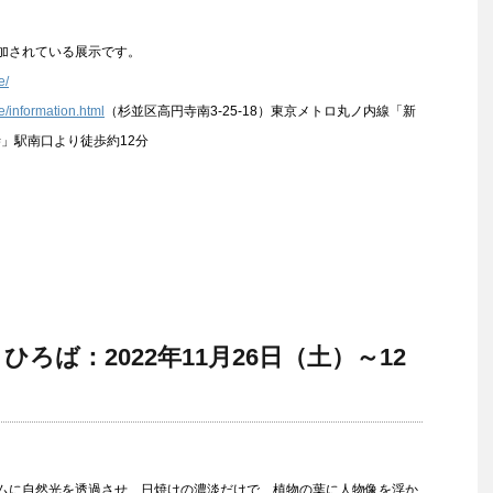
参加されている展示です。
e/
e/information.html
（杉並区高円寺南3-25-18）東京メトロ丸ノ内線「新
寺」駅南口より徒歩約12分
ろば：2022年11月26日（土）～12
ムに自然光を透過させ、日焼けの濃淡だけで 植物の葉に人物像を浮か