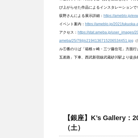
び上がらせた作品によるインスタレーションで
荻野さんによる展示詳細：
https://ameblo.jp/e
イベント案内：
https://ameblo.jp/2021fukuoka
アクセス：
https://stat.ameba.jp/user_images
ameba/25/79/j/o2194136715206534451.jpg
（
ル①番のりば「箱根ヶ崎・三ツ藤住宅」方面行
五差路」下車、西武新宿線武蔵砂川駅より徒歩約
【銀座】K’s Gallery
（土）