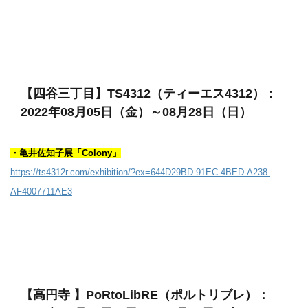
【四谷三丁目】TS4312（ティーエス4312）：
2022年08月05日（金）～08月28日（日）
・亀井佐知子展「Colony」
https://ts4312r.com/exhibition/?ex=644D29BD-91EC-4BED-A238-
AF4007711AE3
【高円寺 】PoRtoLibRE（ポルトリブレ）：