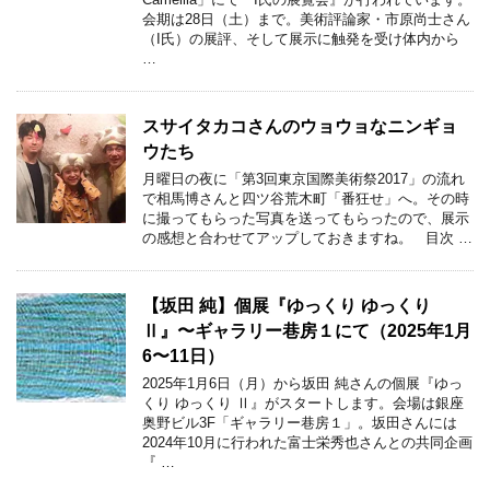
会期は28日（土）まで。美術評論家・市原尚士さん
（I氏）の展評、そして展示に触発を受け体内から
…
スサイタカコさんのウョウョなニンギョ
ウたち
月曜日の夜に「第3回東京国際美術祭2017」の流れ
で相馬博さんと四ツ谷荒木町「番狂せ」へ。その時
に撮ってもらった写真を送ってもらったので、展示
の感想と合わせてアップしておきますね。 目次 …
【坂田 純】個展『ゆっくり ゆっくり
Ⅱ』〜ギャラリー巷房１にて（2025年1月
6〜11日）
2025年1月6日（月）から坂田 純さんの個展『ゆっ
くり ゆっくり Ⅱ』がスタートします。会場は銀座
奥野ビル3F「ギャラリー巷房１」。坂田さんには
2024年10月に行われた富士栄秀也さんとの共同企画
『 …