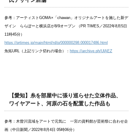
参考：アーティストGOMA×「chawan」オリジナルアートを施した新デ
ザイン ららぽーと横浜店が8/9オープン （PR TIMES／2022年8月5日
11時45分）
https://prtimes.jp/main/html/rd/p/000000298.000017486.html
魚拓URL（上記リンク切れの場合）：
https://archive.ph/UlAEZ
【愛知】糸を部屋中に張り巡らせた立体作品、
ワイヤアート、河原の石を配置した作品も
参考：木曽川流域をアートで元気に 一宮の資料館が芸術祭に合わせ企
画（中日新聞／2022年8月4日 05時06分）