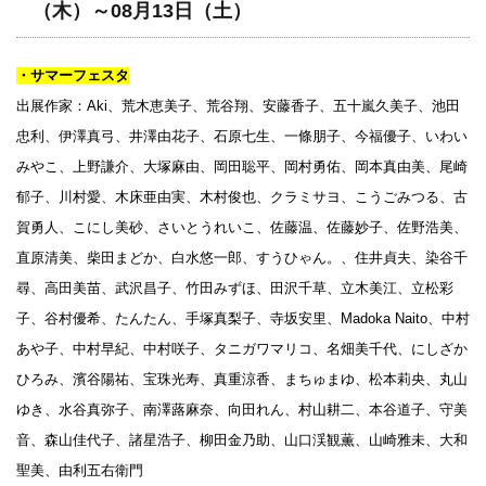
（木）～08月13日（土）
・サマーフェスタ
出展作家：Aki、荒木恵美子、荒谷翔、安藤香子、五十嵐久美子、池田
忠利、伊澤真弓、井澤由花子、石原七生、一條朋子、今福優子、いわい
みやこ、上野謙介、大塚麻由、岡田聡平、岡村勇佑、岡本真由美、尾崎
郁子、川村愛、木床亜由実、木村俊也、クラミサヨ、こうごみつる、古
賀勇人、こにし美砂、さいとうれいこ、佐藤温、佐藤妙子、佐野浩美、
直原清美、柴田まどか、白水悠一郎、すうひゃん。、住井貞夫、染谷千
尋、高田美苗、武沢昌子、竹田みずほ、田沢千草、立木美江、立松彩
子、谷村優希、たんたん、手塚真梨子、寺坂安里、Madoka Naito、中村
あや子、中村早紀、中村咲子、タニガワマリコ、名畑美千代、にしざか
ひろみ、濱谷陽祐、宝珠光寿、真重涼香、まちゅまゆ、松本莉央、丸山
ゆき、水谷真弥子、南澤蕗麻奈、向田れん、村山耕二、本谷道子、守美
音、森山佳代子、諸星浩子、柳田金乃助、山口渓観薫、山崎雅未、大和
聖美、由利五右衛門