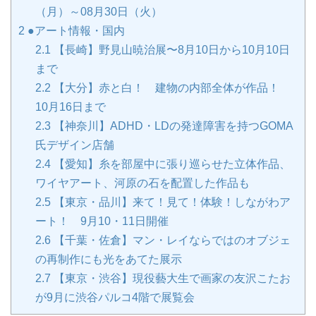
（月）～08月30日（火）
2
●アート情報・国内
2.1
【長崎】野見山暁治展〜8月10日から10月10日
まで
2.2
【大分】赤と白！ 建物の内部全体が作品！
10月16日まで
2.3
【神奈川】ADHD・LDの発達障害を持つGOMA
氏デザイン店舗
2.4
【愛知】糸を部屋中に張り巡らせた立体作品、
ワイヤアート、河原の石を配置した作品も
2.5
【東京・品川】来て！見て！体験！しながわア
ート！ 9月10・11日開催
2.6
【千葉・佐倉】マン・レイならではのオブジェ
の再制作にも光をあてた展示
2.7
【東京・渋谷】現役藝大生で画家の友沢こたお
が9月に渋谷パルコ4階で展覧会