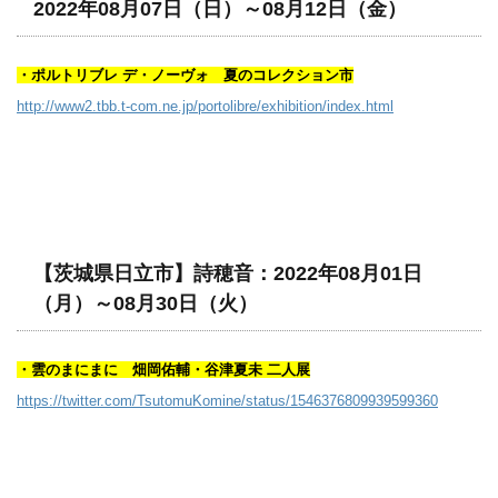
2022年08月07日（日）～08月12日（金）
・ポルトリブレ デ・ノーヴォ 夏のコレクション市
http://www2.tbb.t-com.ne.jp/portolibre/exhibition/index.html
【茨城県日立市】詩穂音：2022年08月01日
（月）～08月30日（火）
・雲のまにまに 畑岡佑輔・谷津夏未 二人展
https://twitter.com/TsutomuKomine/status/1546376809939599360